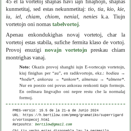
45 el la vortetoj shajnas havi iajn finajhojn, shajnas
kunmetitaj, sed estas nekunmetitaj:
tio
,
tia
,
kio
,
kie
,
iu
,
iel
,
chiam
,
chiom
,
nenial
,
nenies
k.a. Tiujn
vortetojn oni nomas
tabelvortoj
.
Apenau enkondukighas novaj vortetoj, char la
vortetoj estas stabila, sufiche fermita klaso de vortoj.
Provoj enuzigi
novajn vortetojn
preskau chiam
montrighas vanaj.
Noto:
Okazis provoj shanghi iujn E-vortecajn vortetojn,
kiuj finighas per “au”, en radikvortojn, ekz.:
hodiau
→
*hodie*
,
ankorau
→
*ankore*
,
almenau
→
*almene*
.
Nur en poezio oni povus ankorau renkonti tiajn formojn.
En ordinara lingvajho oni nepre restu che la normalaj
formoj.
PMEG-versio: 15.5 de la
21-a de Junio 2024
URL: https://h.bertilow.com/pmeg/gramatiko/superrigard
o/vortospecoj.html
bertilow@gmail.com
Retposhto:
Chi tiu verko estas disponebla lau la permesilo