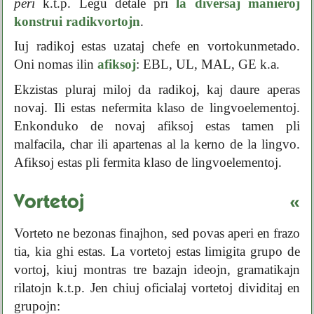
peri
k.t.p. Legu detale pri
la diversaj manieroj
konstrui radikvortojn
.
Iuj radikoj estas uzataj chefe en vortokunmetado.
Oni nomas ilin
afiksoj
: EBL, UL, MAL, GE k.a.
Ekzistas pluraj miloj da radikoj, kaj daure aperas
novaj. Ili estas nefermita klaso de lingvoelementoj.
Enkonduko de novaj afiksoj estas tamen pli
malfacila, char ili apartenas al la kerno de la lingvo.
Afiksoj estas pli fermita klaso de lingvoelementoj.
Vortetoj
«
Vorteto ne bezonas finajhon, sed povas aperi en frazo
tia, kia ghi estas. La vortetoj estas limigita grupo de
vortoj, kiuj montras tre bazajn ideojn, gramatikajn
rilatojn k.t.p. Jen chiuj oficialaj vortetoj dividitaj en
grupojn: