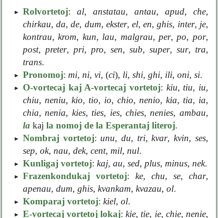
Rolvortetoj
:
al
,
anstatau
,
antau
,
apud
,
che
,
chirkau
,
da
,
de
,
dum
,
ekster
,
el
,
en
,
ghis
,
inter
,
je
,
kontrau
,
krom
,
kun
,
lau
,
malgrau
,
per
,
po
,
por
,
post
,
preter
,
pri
,
pro
,
sen
,
sub
,
super
,
sur
,
tra
,
trans
.
Pronomoj
:
mi
,
ni
,
vi
, (
ci
),
li
,
shi
,
ghi
,
ili
,
oni
,
si
.
O-vortecaj kaj A-vortecaj vortetoj
:
kiu
,
tiu
,
iu
,
chiu
,
neniu
,
kio
,
tio
,
io
,
chio
,
nenio
,
kia
,
tia
,
ia
,
chia
,
nenia
,
kies
,
ties
,
ies
,
chies
,
nenies
,
ambau
,
la
kaj
la nomoj de la Esperantaj literoj
.
Nombraj vortetoj
:
unu
,
du
,
tri
,
kvar
,
kvin
,
ses
,
sep
,
ok
,
nau
,
dek
,
cent
,
mil
,
nul
.
Kunligaj vortetoj
:
kaj
,
au
,
sed
,
plus
,
minus
,
nek
.
Frazenkondukaj vortetoj
:
ke
,
chu
,
se
,
char
,
apenau
,
dum
,
ghis
,
kvankam
,
kvazau
,
ol
.
Komparaj vortetoj
:
kiel
,
ol
.
E-vortecaj vortetoj lokaj
:
kie
,
tie
,
ie
,
chie
,
nenie
,