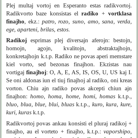
Plej multaj vortoj en Esperanto estas radikvortoj.
Radikvorto baze konsistas el
radiko
+
vortklasa
finajho
, ekz.:
patro
,
rozo
,
suno
,
amo
,
sana
,
verda
,
ege
,
aparteni
,
brilas
,
estos
.
Radikoj
esprimas plej diversajn aferojn: bestojn,
homojn, agojn, kvalitojn, abstraktajhojn,
konkretajhojn k.t.p. Radiko ne povas aperi memstare
kiel vorto, sed bezonas finajhon. Ekzistas nau
vortigaj
finajhoj
: O, A, E, AS, IS, OS, U, US kaj I.
Se oni aldonas iun el tiuj finajhoj al radiko, oni kreas
vorton. Chiu ajn radiko povas akcepti chiun ajn
finajhon:
homo
,
homa
,
home
,
homi
,
homas
k.t.p.,
bluo
,
blua
,
blue
,
blui
,
bluas
k.t.p.,
kuro
,
kura
,
kure
,
kuri
,
kuras
k.t.p.
Radikvortoj povas ankau konsisti el pluraj radikoj +
finajho, au el vorteto + finajho, k.t.p.:
vaporshipo
,