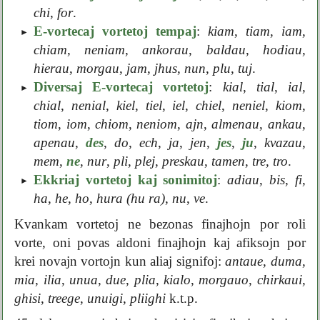
chi
,
for
.
E-vortecaj vortetoj tempaj
:
kiam
,
tiam
,
iam
,
chiam
,
neniam
,
ankorau
,
baldau
,
hodiau
,
hierau
,
morgau
,
jam
,
jhus
,
nun
,
plu
,
tuj
.
Diversaj E-vortecaj vortetoj
:
kial
,
tial
,
ial
,
chial
,
nenial
,
kiel
,
tiel
,
iel
,
chiel
,
neniel
,
kiom
,
tiom
,
iom
,
chiom
,
neniom
,
ajn
,
almenau
,
ankau
,
apenau
,
des
,
do
,
ech
,
ja
,
jen
,
jes
,
ju
,
kvazau
,
mem
,
ne
,
nur
,
pli
,
plej
,
preskau
,
tamen
,
tre
,
tro
.
Ekkriaj vortetoj kaj sonimitoj
:
adiau
,
bis
,
fi
,
ha
,
he
,
ho
,
hura (hu ra)
,
nu
,
ve
.
Kvankam vortetoj ne bezonas finajhojn por roli
vorte, oni povas aldoni finajhojn kaj afiksojn por
krei novajn vortojn kun aliaj signifoj:
antaue
,
duma
,
mia
,
ilia
,
unua
,
due
,
plia
,
kialo
,
morgauo
,
chirkaui
,
ghisi
,
treege
,
unuigi
,
pliighi
k.t.p.