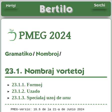
Serchi
Bertilo
Navigi
PMEG
2024
Gramatiko
/
Nombroj
/
23.1.
Nombraj vortetoj
23.1.1.
Formoj
23.1.2.
Uzado
23.1.3.
Specialaj uzoj de
unu
PMEG-versio: 15.5 de la
21-a de Junio 2024