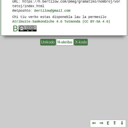
URL: https://h.bertilow.com/pmeg/gramatiko/nombroj/vor
tetoj/index.html
bertilow@gmail.com
Retposhto:
Chi tiu verko estas disponebla lau la permesilo
Atribuite-Samkondiche 4.0 Tutmonda (CC BY-SA 4.0)
Unikodo
H-skribo
X-kodo
⇐
⇒
E
⇑
⇓