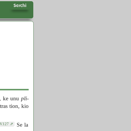
Serchi
, ke unu
pli
-
ras tion, kio
V.127
Se la