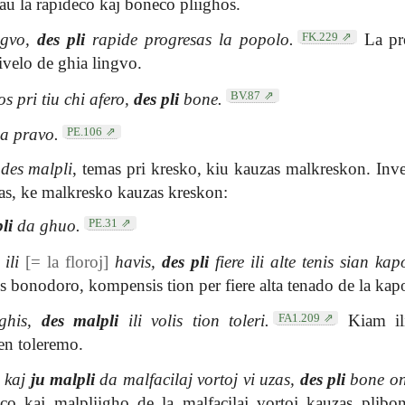
u la rapideco kaj boneco pliighos.
FK.229
ingvo,
des pli
rapide progresas la popolo.
La pro
velo de ghia lingvo.
BV.87
s pri tiu chi afero,
des pli
bone.
PE.106
a pravo.
n
des malpli
, temas pri kresko, kiu kauzas malkreskon. Inv
s, ke malkresko kauzas kreskon:
PE.31
li
da ghuo.
ili
[= la floroj]
havis,
des pli
fiere ili alte tenis sian kap
is bonodoro, kompensis tion per fiere alta tenado de la kapo
FA1.209
ighis,
des malpli
ili volis tion toleri.
Kiam ili
 en toleremo.
, kaj
ju malpli
da malfacilaj vortoj vi uzas,
des pli
bone on
co kaj malpliigho de la malfacilaj vortoj kauzas plibo