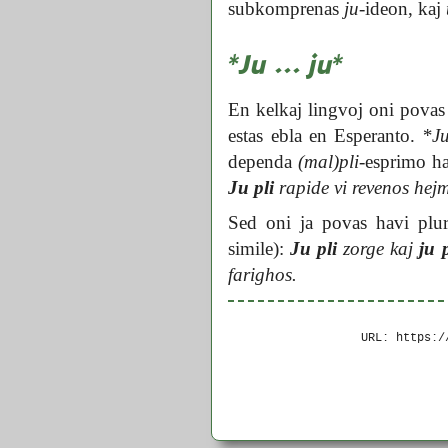
subkomprenas
ju
-ideon, kaj
*Ju ... ju*
En kelkaj lingvoj oni povas
estas ebla en Esperanto.
*Ju
dependa
(mal)pli
-esprimo 
Ju pli
rapide vi revenos hej
Sed oni ja povas havi plu
simile):
Ju pli
zorge kaj
ju p
farighos.
URL: https:/