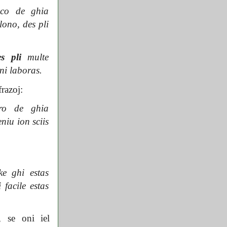
eco de ghia
lono, des pli
es pli
multe
ni laboras.
frazoj:
ro de ghia
eniu ion sciis
e ghi estas
 facile estas
, se oni iel