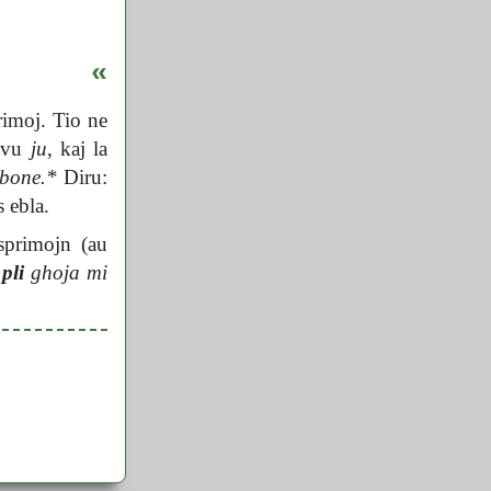
«
rimoj. Tio ne
avu
ju
, kaj la
bone.*
Diru:
s ebla.
sprimojn (au
 pli
ghoja mi