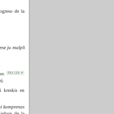
greso de la
erse
ju malpli
FA1.119
on.
j.
 kreskis en
i komprenas
nighon de la