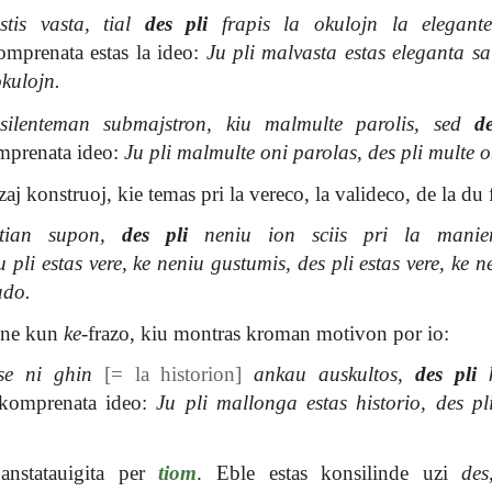
tis vasta, tial
des pli
frapis la okulojn la elegant
prenata estas la ideo:
Ju pli malvasta estas eleganta sa
okulojn.
silenteman submajstron, kiu malmulte parolis, sed
d
prenata ideo:
Ju pli malmulte oni parolas, des pli multe o
aj konstruoj, kie temas pri la vereco, la valideco, de la du 
 tian supon,
des pli
neniu ion sciis pri la manie
u pli estas vere, ke neniu gustumis, des pli estas vere, ke n
ado.
kune kun
ke
-frazo, kiu montras kroman motivon por io:
se ni ghin
[= la historion]
ankau auskultos,
des pli
k
omprenata ideo:
Ju pli mallonga estas historio, des pli
anstatauigita per
tiom
. Eble estas konsilinde uzi
des