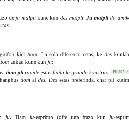
s uzo de
ju malpli
kune kun
des malpli
:
Ju malpli
da amiko
rtas.
gnifon kiel
tiom
. La sola diferenco estas, ke
des
kunlab
tiom
ankau kune kun
ju
:
FK.297
os,
tiom pli
rapide estos finita la granda konstruo.
 shanghus
tiom
al
des
.
Des
estas preferinda, char pli kutima
en
ju
. Tiam
ju
-esprimo (ofte tuta frazo kun
ju
-espri