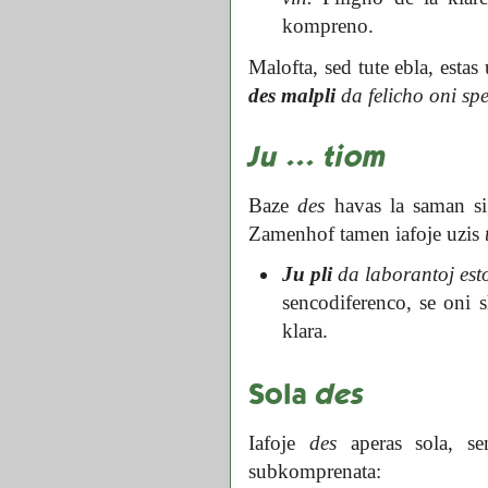
kompreno.
Malofta, sed tute ebla, esta
des malpli
da felicho oni spe
Ju ... tiom
Baze
des
havas la saman si
Zamenhof tamen iafoje uzis
Ju pli
da laborantoj est
sencodiferenco, se oni
klara.
Sola
des
Iafoje
des
aperas sola, s
subkomprenata: