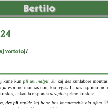
Bertilo
24
j vortetoj
/
taj kune kun
pli
au
malpli
.
Ju
kaj
des
kunlabore montras
La
ju
-esprimo montras tion, kio regas. La
des
-esprimo mont
kreskas, ankau la responda
des-pli
-esprimo kreskas:
O
os,
des pli
rapide kaj bone iros kompreneble nia afero.