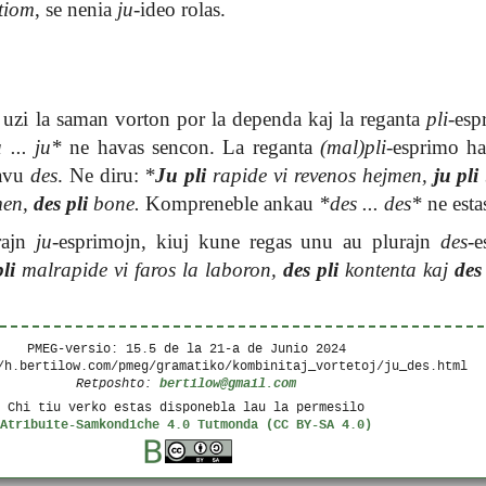
tiom
, se nenia
ju
-ideo rolas.
 uzi la saman vorton por la dependa kaj la reganta
pli
-esp
 ... ju*
ne havas sencon. La reganta
(mal)pli
-esprimo h
havu
des
. Ne diru:
*
Ju pli
rapide vi revenos hejmen,
ju pli
men,
des pli
bone.
Kompreneble ankau
*des ... des*
ne esta
rajn
ju
-esprimojn, kiuj kune regas unu au plurajn
des
-e
li
malrapide vi faros la laboron,
des pli
kontenta kaj
des
PMEG-versio: 15.5 de la
21-a de Junio 2024
/h.bertilow.com/pmeg/gramatiko/kombinitaj_vortetoj/ju_des.html
bertilow@gmail.com
Retposhto:
Chi tiu verko estas disponebla lau la permesilo
Atribuite-Samkondiche 4.0 Tutmonda (CC BY-SA 4.0)