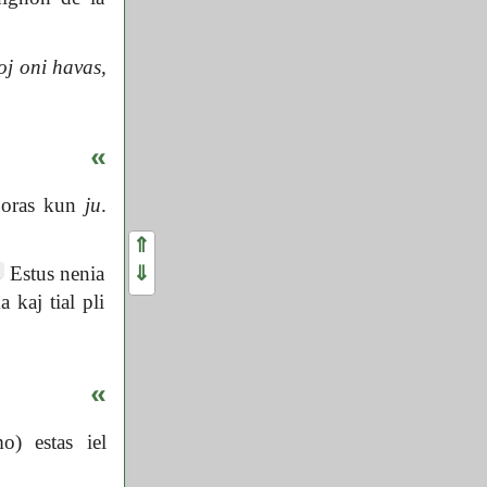
j oni havas,
«
oras kun
ju
.
⇑
⇓
Estus nenia
 kaj tial pli
«
mo) estas iel