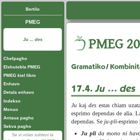
Bertilo
PMEG
PMEG
20
Ju ... des
Chefpagho
Gramatiko
/
Kombinita
Elshutebla PMEG
PMEG kiel libro
Enhavo
17.4.
Ju ... des
Detala enhavo
Indekso
Ju
kaj
des
estas chiam uza
Menuo
esprimo dependas de alia. 
Antaua pagho
dependas. Se
ju-pli
-esprimo 
Sekva pagho
Ju pli
da mono ni hav
Se vi volas
subteni la