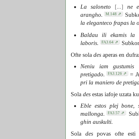
La saloneto
[...]
ne es
M.148
arangho.
Subkom
la eleganteco frapas la 
Baldau ili ekamis la 
FA3.64
laboris.
Subkom
Ofte sola
des
aperas en dufraz
Neniu iam gustumis
FA3.126
pretigado.
=
J
pri la maniero de pretig
Sola
des
estas iafoje uzata 
Eble estos plej bone, 
FA3.57
mallonga.
Subk
ghin auskulti.
Sola
des
povas ofte esti 