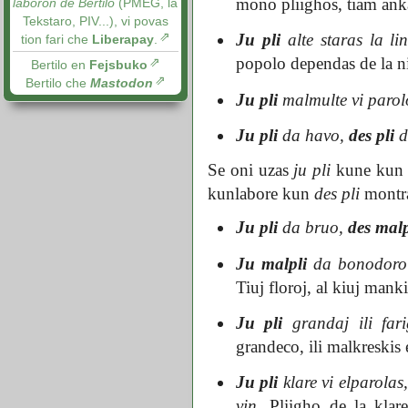
mono pliighos, tiam anka
laboron de Bertilo
(PMEG, la
Tekstaro, PIV...), vi povas
Ju pli
alte staras la l
tion fari che
Liberapay
.
popolo dependas de la ni
Bertilo en
Fejsbuko
Bertilo che
Mastodon
Ju pli
malmulte vi parolo
Ju pli
da havo,
des pli
d
Se oni uzas
ju pli
kune ku
kunlabore kun
des pli
montra
Ju pli
da bruo,
des malp
Ju malpli
da bonodoro 
Tiuj floroj, al kiuj mank
Ju pli
grandaj ili far
grandeco, ili malkreskis
Ju pli
klare vi elparolas
vin.
Pliigho de la klare