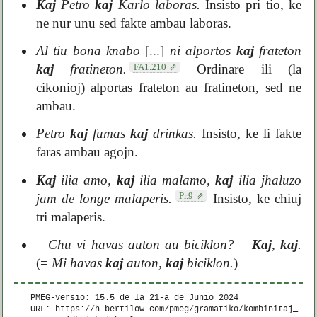
Kaj
Petro
kaj
Karlo laboras.
Insisto pri tio, ke
ne nur unu sed fakte ambau laboras.
Al tiu bona knabo
[...]
ni alportos
kaj
frateton
FA1.210
kaj
fratineton.
Ordinare ili (la
cikonioj) alportas frateton au fratineton, sed ne
ambau.
Petro
kaj
fumas
kaj
drinkas.
Insisto, ke li fakte
faras ambau agojn.
Kaj
ilia amo,
kaj
ilia malamo,
kaj
ilia jhaluzo
Pr.9
jam de longe malaperis.
Insisto, ke chiuj
tri malaperis.
– Chu vi havas auton au biciklon? –
Kaj
,
kaj
.
(=
Mi havas
kaj
auton,
kaj
biciklon.
)
PMEG-versio: 15.5 de la
21-a de Junio 2024
URL: https://h.bertilow.com/pmeg/gramatiko/kombinitaj_