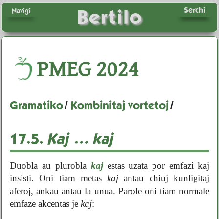
Serchi
Bertilo
Navigi
PMEG
2024
Gramatiko
/
Kombinitaj vortetoj
/
17.5.
Kaj ... kaj
Duobla au plurobla
kaj
estas uzata por emfazi kaj
insisti. Oni tiam metas
kaj
antau chiuj kunligitaj
aferoj, ankau antau la unua. Parole oni tiam normale
emfaze akcentas je
kaj
: