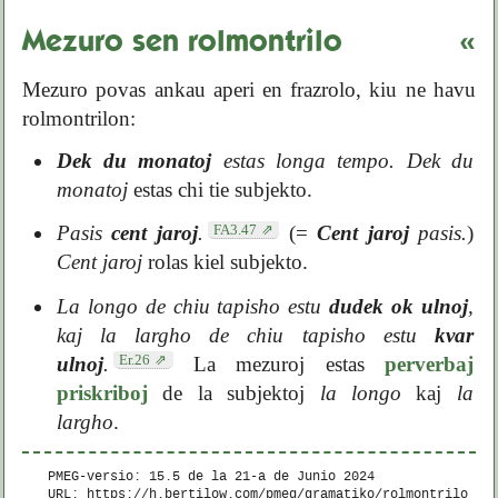
Mezuro sen rolmontrilo
«
Mezuro povas ankau aperi en frazrolo, kiu ne havu
rolmontrilon:
Dek du monatoj
estas longa tempo.
Dek du
monatoj
estas chi tie subjekto.
FA3.47
Pasis
cent jaroj
.
(=
Cent jaroj
pasis.
)
Cent jaroj
rolas kiel subjekto.
La longo de chiu tapisho estu
dudek ok ulnoj
,
kaj la largho de chiu tapisho estu
kvar
Er.26
ulnoj
.
La mezuroj estas
perverbaj
priskriboj
de la subjektoj
la longo
kaj
la
largho
.
PMEG-versio: 15.5 de la
21-a de Junio 2024
URL: https://h.bertilow.com/pmeg/gramatiko/rolmontrilo