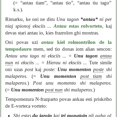
(= “antau tiam”, “antau tio”, “antau tiu tago”
k.s.).
Rimarku, ke oni ne diru
Unu tagon
*antau*
ni per
niaj spionoj eksciis ...
Antau
estas rolvorteto
, kaj
devas stari antau io, kies frazrolon ghi montras.
Oni povas uzi
antau
kiel rolmontrilon de la
tempodauro
mem, sed tio donas iom alian sencon:
Antau unu tago ni eksciis ...
=
Unu tagon
antau
nun
ni eksciis ...
=
Hierau ni eksciis ...
Tute simile
oni uzas
post
kaj
poste
:
Unu momenton
poste
shi
malaperos.
(=
Unu momenton
post tiam
shi
malaperos.
)
Post unu momento shi malaperos.
(=
Unu momenton
post nun
shi malaperos.
)
Tempomezura N-frazparto povas ankau esti priskribo
de E-vorteca vorteto:
Shi estas
du jarojn
kaj
tri monatojn
pli
agha ol