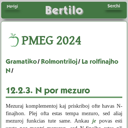
Serchi
Bertilo
Navigi
PMEG
2024
Gramatiko
/
Rolmontriloj
/
La rolfinajho
N
/
12.2.3.
N por mezuro
Mezuraj komplementoj kaj priskriboj ofte havas N-
finajhon. Plej ofta estas tempa mezuro, sed aliaj
mezuroj funkcias tute same. Ankau
je
povas esti