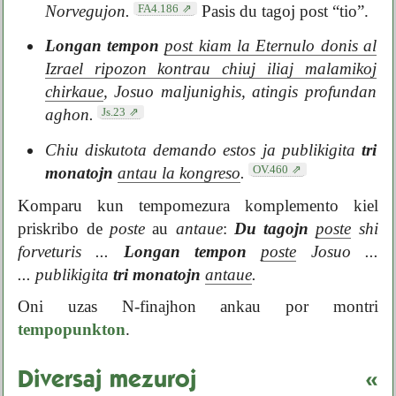
FA4.186
Norvegujon.
Pasis du tagoj post “tio”.
Longan tempon
post kiam la Eternulo donis al
Izrael ripozon kontrau chiuj iliaj malamikoj
chirkaue
, Josuo maljunighis, atingis profundan
Js.23
aghon.
Chiu diskutota demando estos ja publikigita
tri
OV.460
monatojn
antau la kongreso
.
Komparu kun tempomezura komplemento kiel
priskribo de
poste
au
antaue
:
Du tagojn
poste
shi
forveturis ...
Longan tempon
poste
Josuo ...
... publikigita
tri monatojn
antaue
.
Oni uzas N-finajhon ankau por montri
tempopunkton
.
Diversaj mezuroj
«