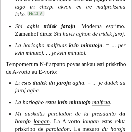
tago iri cherpi akvon en tre malproksima
FE.13
loko.
Shi aghis
tridek jarojn
.
Moderna esprimo.
Zamenhof dirus:
Shi havis aghon de tridek jaroj.
La horlogho malfruas
kvin minutojn
.
=
... per
kvin minutoj.
... je kvin minutoj.
Tempomezura N-frazparto povas ankau esti priskribo
de A-vorto au E-vorto:
Li estis
dudek du jarojn
agha
.
=
... je dudek du
jaroj agha.
La horlogho estas
kvin minutojn
malfrua
.
Mi auskultis paroladon de la prezidanto
du
horojn
longan
.
La A-vorto
longan
estas rekta
priskribo de
paroladon
. La mezuro
du horojn