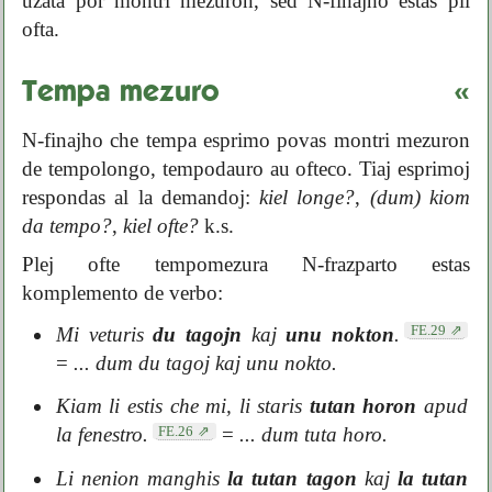
uzata por montri mezuron, sed N-finajho estas pli
ofta.
Tempa mezuro
«
N-finajho che tempa esprimo povas montri mezuron
de tempolongo, tempodauro au ofteco. Tiaj esprimoj
respondas al la demandoj:
kiel longe?
,
(dum) kiom
da tempo?
,
kiel ofte?
k.s.
Plej ofte tempomezura N-frazparto estas
komplemento de verbo:
FE.29
Mi veturis
du tagojn
kaj
unu nokton
.
=
... dum du tagoj kaj unu nokto.
Kiam li estis che mi, li staris
tutan horon
apud
FE.26
la fenestro.
=
... dum tuta horo.
Li nenion manghis
la tutan tagon
kaj
la tutan