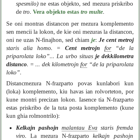
spesmilo)
ne estas objekto, sed mezura priskribo
de
tro
.
Vera objekto estas
tro multe
.
Se oni montras distancon per mezura komplemento
sen mencii la lokon, de kie oni mezuras la distancon,
oni ne uzas N-finajhon, sed chiam
je
:
Je cent metroj
staris alia homo.
=
Cent metrojn
for
“de la
priparolata loko”...
La urbo situas
je dekkilometra
distanco
.
=
... dek kilometrojn
for
“de la priparolata
loko”.
Distancmezura N-frazparto povas kunlabori kun
(loka) komplemento, kiu havas ian rolvorteton, por
kune montri precizan lokon. Iasence tia N-frazparto
estas priskribo de la tuta posta komplemento (kune
kun ghia rolmontrilo):
Kelkajn pashojn
malantau Eva
staris fremda
viro.
La mezura N-frazparto
kelkajn pashojn