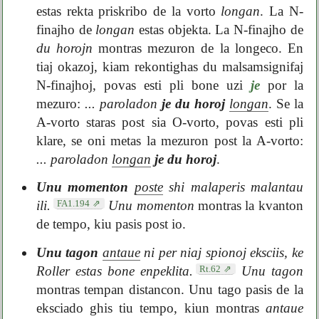
estas rekta priskribo de la vorto
longan
. La N-
finajho de
longan
estas objekta. La N-finajho de
du horojn
montras mezuron de la longeco. En
tiaj okazoj, kiam rekontighas du malsamsignifaj
N-finajhoj, povas esti pli bone uzi
je
por la
mezuro:
... paroladon
je du horoj
longan
. Se la
A-vorto staras post sia O-vorto, povas esti pli
klare, se oni metas la mezuron post la A-vorto:
... paroladon
longan
je du horoj
.
Unu momenton
poste
shi malaperis malantau
FA1.194
ili.
Unu momenton
montras la kvanton
de tempo, kiu pasis post io.
Unu tagon
antaue
ni per niaj spionoj eksciis, ke
Rt.62
Roller estas bone enpeklita.
Unu tagon
montras tempan distancon. Unu tago pasis de la
eksciado ghis tiu tempo, kiun montras
antaue