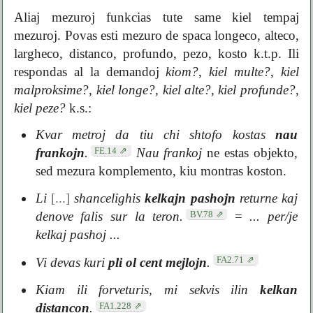
Aliaj mezuroj funkcias tute same kiel tempaj
mezuroj. Povas esti mezuro de spaca longeco, alteco,
largheco, distanco, profundo, pezo, kosto k.t.p. Ili
respondas al la demandoj
kiom?
,
kiel multe?
,
kiel
malproksime?
,
kiel longe?
,
kiel alte?
,
kiel profunde?
,
kiel peze?
k.s.:
Kvar metroj da tiu chi shtofo kostas
nau
FE.14
frankojn
.
Nau frankoj
ne estas objekto,
sed mezura komplemento, kiu montras koston.
Li
[...]
shancelighis
kelkajn pashojn
returne kaj
BV.78
denove falis sur la teron.
=
... per/je
kelkaj pashoj ...
FA2.71
Vi devas kuri
pli ol cent mejlojn
.
Kiam ili forveturis, mi sekvis ilin
kelkan
FA1.228
distancon
.