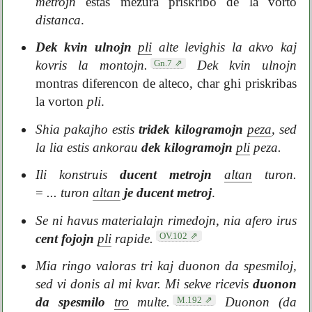
metrojn
estas mezura priskribo de la vorto
distanca
.
Dek kvin ulnojn
pli
alte levighis la akvo kaj
Gn.7
kovris la montojn.
Dek kvin ulnojn
montras diferencon de alteco, char ghi priskribas
la vorton
pli
.
Shia pakajho estis
tridek kilogramojn
peza
, sed
la lia estis ankorau
dek kilogramojn
pli
peza.
Ili konstruis
ducent metrojn
altan
turon.
=
... turon
altan
je ducent metroj
.
Se ni havus materialajn rimedojn, nia afero irus
OV.102
cent fojojn
pli
rapide.
Mia ringo valoras tri kaj duonon da spesmiloj,
sed vi donis al mi kvar. Mi sekve ricevis
duonon
M.192
da spesmilo
tro
multe.
Duonon (da