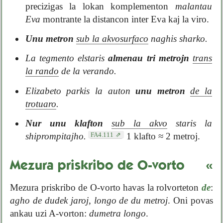
precizigas la lokan komplementon
malantau
Eva
montrante la distancon inter Eva kaj la viro.
Unu metron
sub la akvosurfaco
naghis sharko.
La tegmento elstaris
almenau tri metrojn
trans
la rando
de la verando.
Elizabeto parkis la auton
unu metron
de la
trotuaro
.
Nur unu klafton
sub la akvo
staris la
FA4.111
shiprompitajho.
1 klafto ≈ 2 metroj.
Mezura priskribo de O-vorto
«
Mezura priskribo de O-vorto havas la rolvorteton
de
:
agho de dudek jaroj
,
longo de du metroj
. Oni povas
ankau uzi A-vorton:
dumetra longo
.