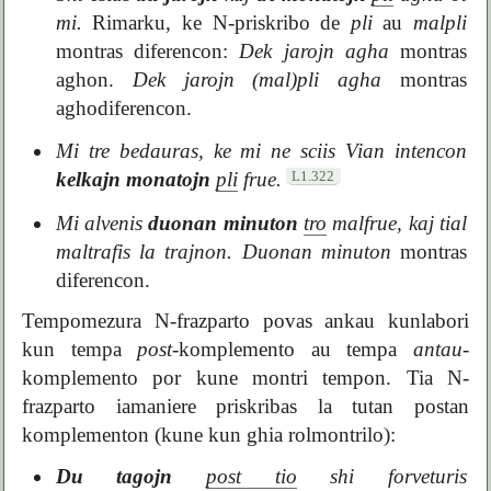
mi.
Rimarku, ke N-priskribo de
pli
au
malpli
montras diferencon:
Dek jarojn agha
montras
aghon.
Dek jarojn (mal)pli agha
montras
aghodiferencon.
Mi tre bedauras, ke mi ne sciis Vian intencon
L1.322
kelkajn monatojn
pli
frue.
Mi alvenis
duonan minuton
tro
malfrue, kaj tial
maltrafis la trajnon.
Duonan minuton
montras
diferencon.
Tempomezura N-frazparto povas ankau kunlabori
kun tempa
post
-komplemento au tempa
antau
-
komplemento por kune montri tempon. Tia N-
frazparto iamaniere priskribas la tutan postan
komplementon (kune kun ghia rolmontrilo):
Du tagojn
post tio
shi forveturis