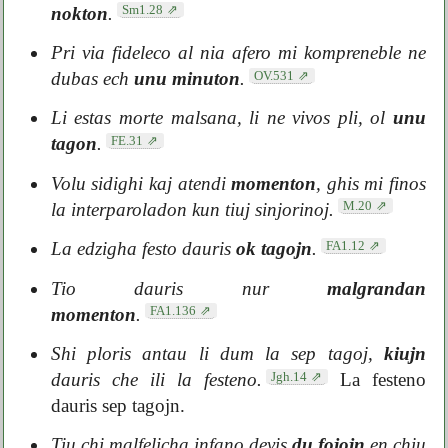
Sm1.28
nokton
.
Pri via fideleco al nia afero mi kompreneble ne
OV.531
dubas ech
unu minuton
.
Li estas morte malsana, li ne vivos pli, ol
unu
FE.31
tagon
.
Volu sidighi kaj atendi
momenton
, ghis mi finos
M.20
la interparoladon kun tiuj sinjorinoj.
FA1.12
La edzigha festo dauris
ok tagojn
.
Tio dauris nur
malgrandan
FA1.136
momenton
.
Shi ploris antau li dum la sep tagoj,
kiujn
Jgh.14
dauris che ili la festeno.
La festeno
dauris sep tagojn.
Tiu chi malfelicha infano devis
du fojojn
en chiu