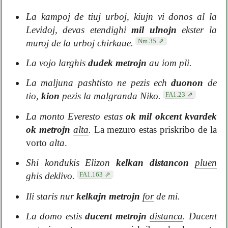
La kampoj de tiuj urboj, kiujn vi donos al la
Levidoj, devas etendighi
mil ulnojn
ekster la
Nm.35
muroj de la urboj chirkaue.
La vojo larghis
dudek metrojn
au iom pli.
La maljuna pashtisto ne pezis ech
duonon
de
FA1.23
tio,
kion
pezis la malgranda Niko.
La monto Everesto estas
ok mil okcent kvardek
ok metrojn
alta
.
La mezuro estas priskribo de la
vorto
alta
.
Shi kondukis Elizon
kelkan distancon
pluen
FA1.163
ghis deklivo.
Ili staris nur
kelkajn metrojn
for
de mi.
La domo estis
ducent metrojn
distanca
.
Ducent