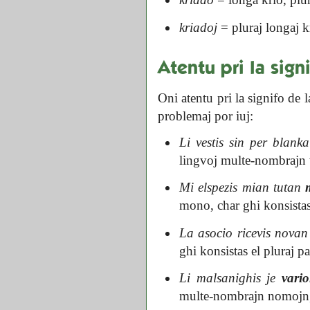
kriadoj
= pluraj longaj kr
Atentu pri la sign
Oni atentu pri la signifo de 
problemaj por iuj:
Li vestis sin per blank
lingvoj multe-nombrajn v
Mi elspezis mian tutan
mono, char ghi konsistas
La asocio ricevis nova
ghi konsistas el pluraj pa
Li malsanighis je
vario
multe-nombrajn nomojn, c