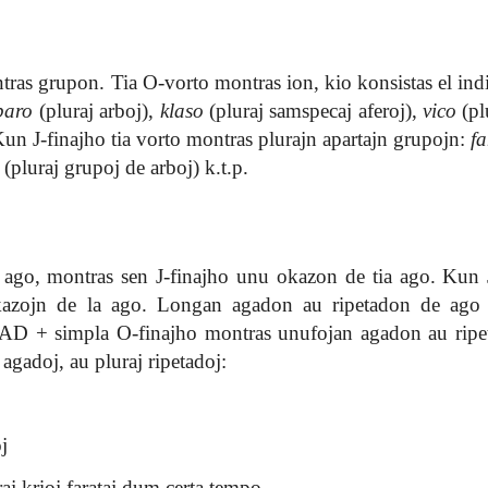
ras grupon. Tia O-vorto montras ion, kio konsistas el indi
baro
(pluraj arboj),
klaso
(pluraj samspecaj aferoj),
vico
(pl
 Kun J-finajho tia vorto montras plurajn apartajn grupojn:
fa
(pluraj grupoj de arboj) k.t.p.
 ago, montras sen J-finajho unu okazon de tia ago. Kun 
okazojn de la ago. Longan agadon au ripetadon de ago
 AD + simpla O-finajho montras unufojan agadon au rip
 agadoj, au pluraj ripetadoj:
j
aj krioj farataj dum certa tempo