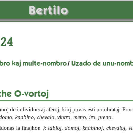
Bertilo
24
ro kaj multe-nombro
/
Uzado de unu-nomb
he O-vortoj
omoj de individuecaj aferoj, kiuj povas esti nombrataj. Pova
domo
,
knabino
,
chevalo
,
vintro
,
metro
,
iro
,
preno
.
ldonas la finajhon J:
tabloj
,
domoj
,
knabinoj
,
chevaloj
,
vi