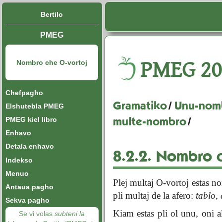
Bertilo
PMEG
PMEG
20
Nombro che O-vortoj
Chefpagho
Gramatiko
/
Unu-nomb
Elshutebla PMEG
multe-nombro
/
PMEG kiel libro
Enhavo
Detala enhavo
8.2.2.
Nombro c
Indekso
Menuo
Plej multaj O-vortoj estas n
Antaua pagho
pli multaj de la afero:
tablo
,
Sekva pagho
Kiam estas pli ol unu, oni a
Se vi volas
subteni la