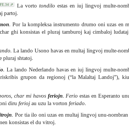
FE.34
La vorto
tondilo
estas en iuj lingvoj multe-nomb
j partoj.
mon
.
Por la kompleksa instrumento drumo oni uzas en mu
har ghi konsistas el pluraj tamburoj kaj cimbaloj ludata
ando.
La lando Usono havas en multaj lingvoj multe-no
 pluraj shtatoj.
do
.
La lando Nederlando havas en iuj lingvoj multe-no
iskribis grupon da regionoj (“la Malaltaj Landoj”), kiuj
boros, char mi havos
feriojn
.
Ferio
estas en Esperanto unu
 oni diru
ferioj
au uzu la vorton
feriado
.
itrojn
.
Por tia ilo oni uzas en multaj lingvoj unu-nombran
men konsistas el du vitroj.