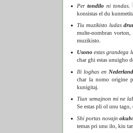
Per
tondilo
ni tondas.
konsistas el du kunmetita
Tiu muzikisto ludas
dru
multe-nombran vorton, c
muzikisto.
Usono
estas grandega l
char ghi estas unuigho de
Ili loghas en
Nederlan
char la nomo origine pr
kunigitaj.
Tiun semajnon mi ne la
Se estas pli ol unu tago,
Shi portas novajn
okulv
temas pri unu ilo, kiu ta