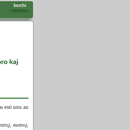
Serchi
ro kaj
s esti unu au
ntroj
,
metroj
,