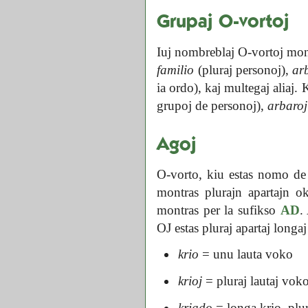
Grupaj O-vortoj
Iuj nombreblaj O-vortoj mont
familio
(pluraj personoj),
ar
ia ordo), kaj multegaj aliaj.
grupoj de personoj),
arbaroj
Agoj
O-vorto, kiu estas nomo de
montras plurajn apartajn 
montras per la sufikso
AD
.
OJ estas pluraj apartaj longaj
krio
= unu lauta voko
krioj
= pluraj lautaj voko
kriado
= longa krio, plur