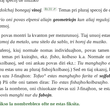
raj specoj de muziko
Rt.31
r dolchaj bonegaj
vinoj
.
Temas pri pluraj specoj de 
io oni povas elpensi aliajn
geometriojn
kun aliaj reguloj
temoj.
 povas montri la kvanton per mezurunuoj. Tiaj unuoj esta
amoj da metalo
,
unu sitelo da sablo
,
tri horoj da muziko
.
aferoj, kiuj normale nomas individuajhon, povas tamen i
m temas pri kuirajho, ekz.
fisho
,
kolbaso
k.a. Normale oni
 kolbasoj, sed oni ankau povas diri ekz.:
Tiu manghajho es
u estas unu au pluraj fishoj/kolbasoj.) Sed en tiaj okazoj,
ja uzu J-finajhon:
Tofuo° estas manghajho farita el
sojfa
) Pli ofte oni tamen diras:
Tio estas fishajho/kolbasajho.
 la nombron, oni chiuokaze devas uzi J-finajhon, se esta
povis manghi nur du
fabojn
.
so la nombrebleco ofte ne estas fiksita.