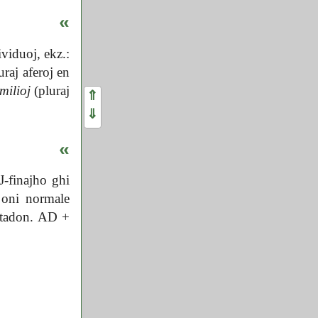
«
viduoj, ekz.:
uraj aferoj en
milioj
(pluraj
⇑
⇓
«
J-finajho ghi
 oni normale
etadon. AD +