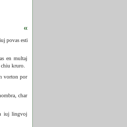
«
iuj povas esti
as en multaj
 chiu kruro.
n vorton por
nombra, char
 iuj lingvoj