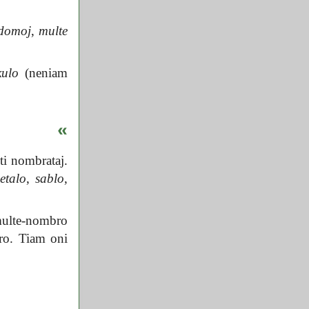
 domoj
,
multe
kulo
(neniam
«
ti nombrataj.
etalo
,
sablo
,
 multe-nombro
ero. Tiam oni