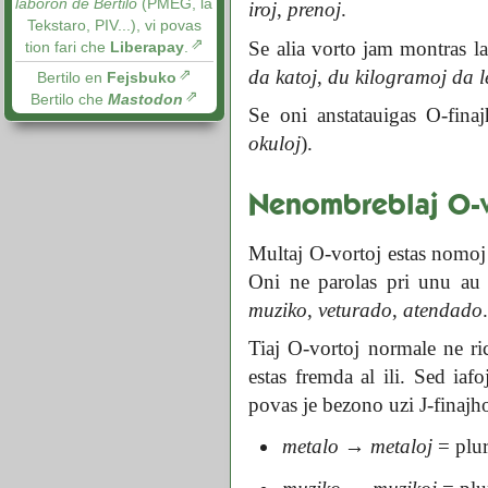
laboron de Bertilo
(PMEG, la
iroj
,
prenoj
.
Tekstaro, PIV...), vi povas
Se alia vorto jam montras 
tion fari che
Liberapay
.
da katoj
,
du kilogramoj da 
Bertilo en
Fejsbuko
Bertilo che
Mastodon
Se oni anstatauigas O-fin
okuloj
).
Nenombreblaj O-v
Multaj O-vortoj estas nomoj 
Oni ne parolas pri unu au 
muziko
,
veturado
,
atendado
Tiaj O-vortoj normale ne ri
estas fremda al ili. Sed iaf
povas je bezono uzi J-finajh
metalo
→
metaloj
= plur