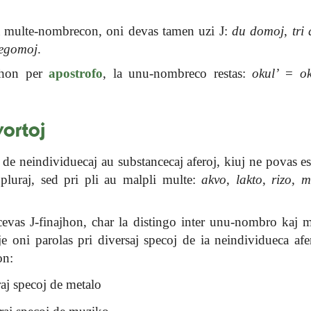
la multe-nombrecon, oni devas tamen uzi J:
du domoj
,
tri
legomoj
.
ajhon per
apostrofo
, la unu-nombreco restas:
okul’
=
o
ortoj
de neindividuecaj au substancecaj aferoj, kiuj ne povas es
pluraj, sed pri pli au malpli multe:
akvo
,
lakto
,
rizo
,
m
.
cevas J-finajhon, char la distingo inter unu-nombro kaj
oje oni parolas pri diversaj specoj de ia neindividueca af
on:
aj specoj de metalo