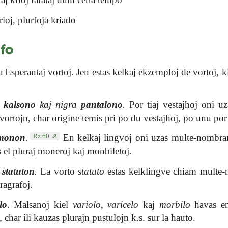
ioj, plurfoja kriado
ifo
la Esperantaj vortoj. Jen estas kelkaj ekzemploj de vortoj, k
a
kalsono
kaj nigra
pantalono
.
Por tiaj vestajhoj oni uz
ortojn, char origine temis pri po du vestajhoj, po unu por
Rz.60
monon
.
En kelkaj lingvoj oni uzas multe-nombra
 el pluraj moneroj kaj monbiletoj.
n
statuton
.
La vorto
statuto
estas kelklingve chiam multe-
ragrafoj.
lo
.
Malsanoj kiel
variolo
,
varicelo
kaj
morbilo
havas en
har ili kauzas plurajn pustulojn k.s. sur la hauto.