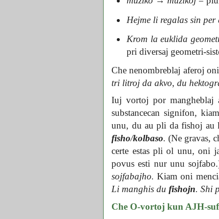
muziko
→
muzikoj
= plu
Hejme li regalas sin pe
Krom la euklida geometr
pri diversaj geometri-sis
Che nenombreblaj aferoj oni
tri litroj da akvo
,
du hektogr
Iuj vortoj por mangheblaj 
substancecan signifon, kia
unu, du au pli da fishoj au
fisho
/
kolbaso
.
(Ne gravas, ch
certe estas pli ol unu, oni 
povus esti nur unu sojfabo.
sojfabajho.
Kiam oni mencias
Li manghis du
fishojn
.
Shi 
Che O-vortoj kun AJH-sufik