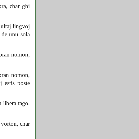
ra, char ghi
ltaj lingvoj
j de unu sola
mbran nomon,
mbran nomon,
 estis poste
 libera tago.
 vorton, char