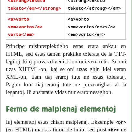
<strong>teksto
<strong>teksto
teksto</em></strong>
teksto</strong></em>
<a>vorto
<a>vorto
<em>vorto</a>
<em>vorto</em></a>
vorto</em>
<em>vorto</em>
Principe misinterplektigho estas erara ankau en
HTML, sed estas tamen praktike tolerata de la TTT-
legiloj, kiuj provas diveni, kion oni vere celis. Se oni
uzas XHTML-on, kaj se oni uzas ghin kiel veran
XML-on, tiam tiaj eraroj tute ne estas tolerataj.
Pagho kun tiaj eraroj tute ne prezentighas al la
legantoj. Ili anstataue vidas nur eraromesaghon.
Fermo de malplenaj elementoj
Iuj elementoj estas chiam malplenaj. Ekzemple
<br>
(en HTML) markas finon de linio, sed post
ne
<br>