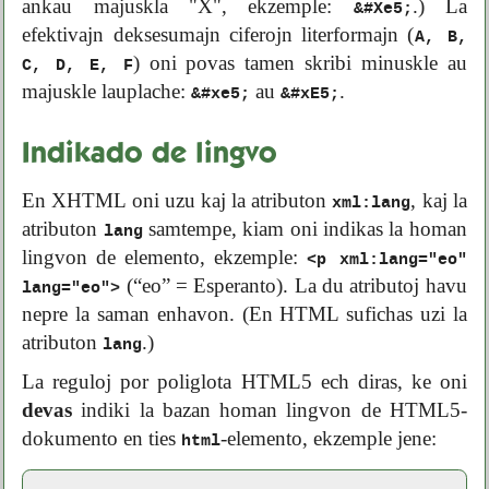
ankau majuskla "X", ekzemple:
.) La
&#Xe5;
efektivajn deksesumajn ciferojn literformajn (
A, B,
) oni povas tamen skribi minuskle au
C, D, E, F
majuskle lauplache:
au
.
&#xe5;
&#xE5;
Indikado de lingvo
En XHTML oni uzu kaj la atributon
, kaj la
xml:lang
atributon
samtempe, kiam oni indikas la homan
lang
lingvon de elemento, ekzemple:
<p xml:lang="eo"
(“
eo
” = Esperanto). La du atributoj havu
lang="eo">
nepre la saman enhavon. (En HTML sufichas uzi la
atributon
.)
lang
La reguloj por poliglota HTML5 ech diras, ke oni
devas
indiki la bazan homan lingvon de HTML5-
dokumento en ties
-elemento, ekzemple jene:
html