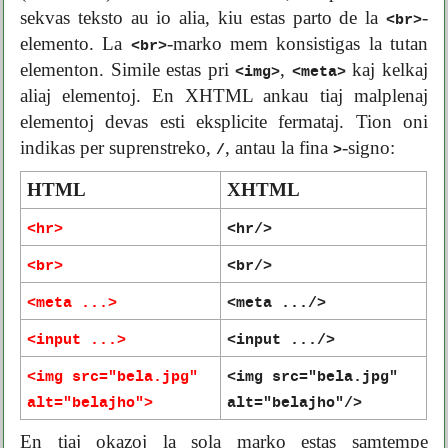
sekvas teksto au io alia, kiu estas parto de la
-
<br>
elemento. La
-marko mem konsistigas la tutan
<br>
elementon. Simile estas pri
,
kaj kelkaj
<img>
<meta>
aliaj elementoj. En XHTML ankau tiaj malplenaj
elementoj devas esti eksplicite fermataj. Tion oni
indikas per suprenstreko,
, antau la fina
-signo:
/
>
HTML
XHTML
<hr>
<hr/>
<br>
<br/>
<meta ...>
<meta .../>
<input ...>
<input .../>
<img src="bela.jpg"
<img src="bela.jpg"
alt="belajho">
alt="belajho"/>
En tiaj okazoj la sola marko estas samtempe