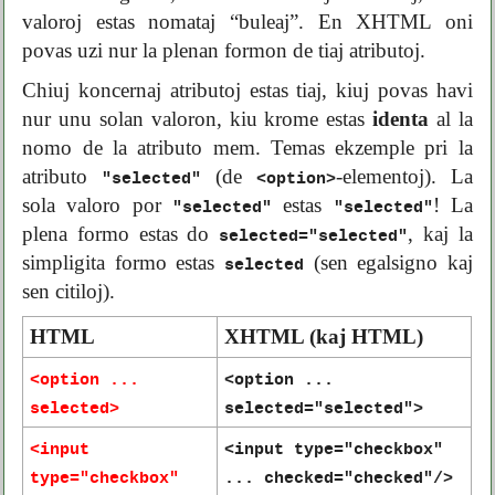
valoroj estas nomataj “buleaj”. En XHTML oni
povas uzi nur la plenan formon de tiaj atributoj.
Chiuj koncernaj atributoj estas tiaj, kiuj povas havi
nur unu solan valoron, kiu krome estas
identa
al la
nomo de la atributo mem. Temas ekzemple pri la
atributo
(de
-elementoj). La
"selected"
<option>
sola valoro por
estas
! La
"selected"
"selected"
plena formo estas do
, kaj la
selected="selected"
simpligita formo estas
(sen egalsigno kaj
selected
sen citiloj).
HTML
XHTML (kaj HTML)
<option ...
<option ...
selected>
selected="selected">
<input
<input type="checkbox"
type="checkbox"
... checked="checked"/>