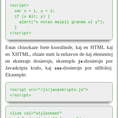
<script>

  var x = 1, y = 2;

  if (x &lt; y) {

    alert("x estas malpli granda ol y");

  }

</script>
Estas chiuokaze forte konsilinde, kaj en HTML kaj
en XHTML, chiam meti la enhavon de tiaj elementoj
en eksterajn dosierojn, ekzemple
-dosierojn por
js
Javaskripta kodo, kaj
-dosierojn por stilfolioj.
css
Ekzemple:
<script src="/js/javaskripto.js">
</script>
<link rel="stylesheet" 