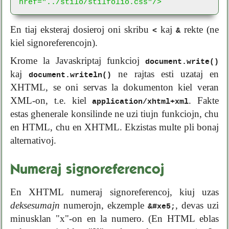
href="../stilo/stilfolio.css"/>
En tiaj eksteraj dosieroj oni skribu
kaj
rekte (ne
<
&
kiel signoreferencojn).
Krome la Javaskriptaj funkcioj
document.write()
kaj
ne rajtas esti uzataj en
document.writeln()
XHTML, se oni servas la dokumenton kiel veran
XML-on, t.e. kiel
. Fakte
application/xhtml+xml
estas ghenerale konsilinde ne uzi tiujn funkciojn, chu
en HTML, chu en XHTML. Ekzistas multe pli bonaj
alternativoj.
Numeraj signoreferencoj
En XHTML numeraj signoreferencoj, kiuj uzas
deksesumajn
numerojn, ekzemple
, devas uzi
&#xe5;
minusklan "x"-on en la numero. (En HTML eblas