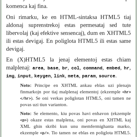
komenca kaj fina.
Oni rimarku, ke en HTML-sintaksa HTML5 tiaj
aldonaj suprenstrekoj estas permesataj sed tute
libervolaj (kaj efektive sensencaj), dum en XHTML5
ili estas devigaj. En poliglota HTML5 ili estas same
devigaj.
En (X)HTML5 la jenaj elementoj estas chiam
malplenaj:
,
,
,
,
,
,
,
area
base
br
col
command
embed
hr
,
,
,
,
,
,
.
img
input
keygen
link
meta
param
source
Noto:
Principe en XHTML ankau eblas uzi plenajn
finmarkojn por tiaj malplenaj elementoj (ekzemple
<hr>
). Se oni verkas poliglotan HTML5, oni tamen ne
</hr>
povas uzi tiun varianton.
Noto:
Se elemento, kiu povas havi enhavon (ekzemple
) okaze estas malplena, oni povas en XHTML kaj
<p>
XML ghin skribi kun unu memfermighanta marko,
ekzemple
. Tio tamen ne eblas en poliglota HTML5.
<p/>