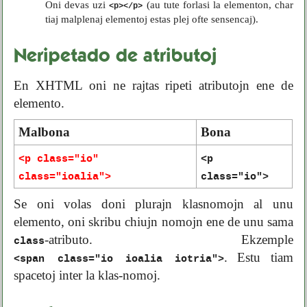
Oni devas uzi
(au tute forlasi la elementon, char
<p></p>
tiaj malplenaj elementoj estas plej ofte sensencaj).
Neripetado de atributoj
En XHTML oni ne rajtas ripeti atributojn ene de
elemento.
Malbona
Bona
<p class="io"
<p
class="ioalia">
class="io">
Se oni volas doni plurajn klasnomojn al unu
elemento, oni skribu chiujn nomojn ene de unu sama
-atributo. Ekzemple
class
. Estu tiam
<span class="io ioalia iotria">
spacetoj inter la klas-nomoj.