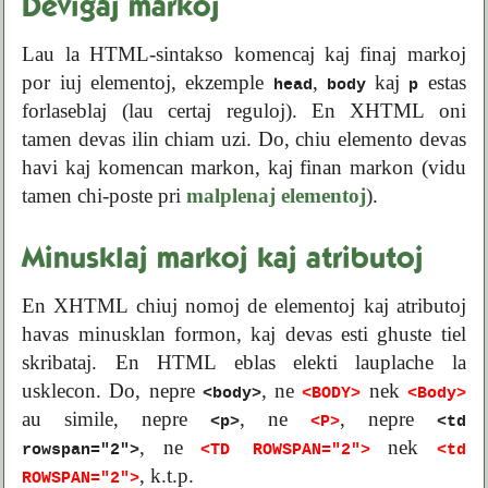
Devigaj markoj
Lau la HTML-sintakso komencaj kaj finaj markoj
por iuj elementoj, ekzemple
,
kaj
estas
head
body
p
forlaseblaj (lau certaj reguloj). En XHTML oni
tamen devas ilin chiam uzi. Do, chiu elemento devas
havi kaj komencan markon, kaj finan markon (vidu
tamen chi-poste pri
malplenaj elementoj
).
Minusklaj markoj kaj atributoj
En XHTML chiuj nomoj de elementoj kaj atributoj
havas minusklan formon, kaj devas esti ghuste tiel
skribataj. En HTML eblas elekti lauplache la
usklecon. Do, nepre
, ne
nek
<body>
<BODY>
<Body>
au simile, nepre
, ne
, nepre
<p>
<P>
<td
, ne
nek
rowspan="2">
<TD ROWSPAN="2">
<td
, k.t.p.
ROWSPAN="2">