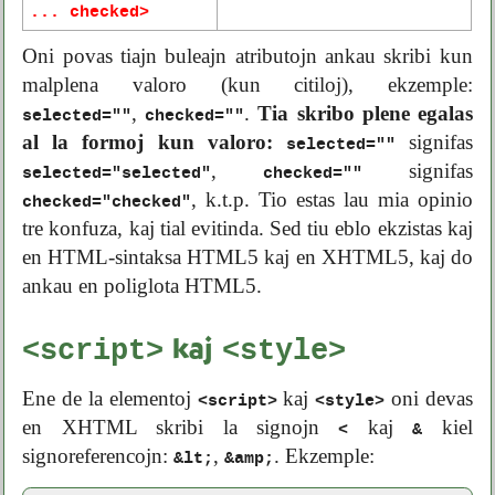
... checked>
Oni povas tiajn buleajn atributojn ankau skribi kun
malplena valoro (kun citiloj), ekzemple:
,
.
Tia skribo plene egalas
selected=""
checked=""
al la formoj kun valoro:
signifas
selected=""
,
signifas
selected="selected"
checked=""
, k.t.p. Tio estas lau mia opinio
checked="checked"
tre konfuza, kaj tial evitinda. Sed tiu eblo ekzistas kaj
en HTML-sintaksa HTML5 kaj en XHTML5, kaj do
ankau en poliglota HTML5.
<script>
<style>
kaj
Ene de la elementoj
kaj
oni devas
<script>
<style>
en XHTML skribi la signojn
kaj
kiel
<
&
signoreferencojn:
,
. Ekzemple:
&lt;
&amp;