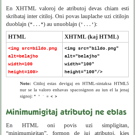
En XHTML valoroj de atributoj devas chiam esti
skribataj inter citiloj. Oni povas lauplache uzi citilojn
duoblajn (
) au unuoblajn (
):
"..."
'...'
HTML
XHTML (kaj HTML)
<img src=bildo.png
<img src="bildo.png"
alt=belajho
alt="belajho"
width=100
width="100"
height=100>
height="100"/>
Noto:
Citiloj estas devigaj en HTML-sintaksa HTML5
nur se la valoro enhavas spacosignon au iun el la jenaj
signoj:
" ' ` = < >
Minimumigitaj atributoj ne eblas
En HTML oni povis uzi simpligitan,
“minimumigitan”, formon de iuj atributoj, kies