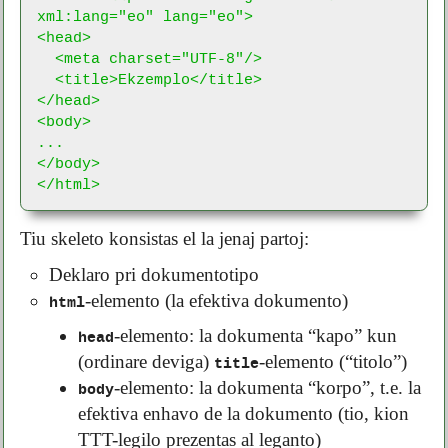
xml:lang="eo" lang="eo">

<head>

  <meta charset="UTF-8"/>

  <title>Ekzemplo</title>

</head>

<body>

...

</body>

</html>
Tiu skeleto konsistas el la jenaj partoj:
Deklaro pri dokumentotipo
-elemento (la efektiva dokumento)
html
-elemento: la dokumenta “kapo” kun
head
(ordinare deviga)
-elemento (“titolo”)
title
-elemento: la dokumenta “korpo”, t.e. la
body
efektiva enhavo de la dokumento (tio, kion
TTT-legilo prezentas al leganto)