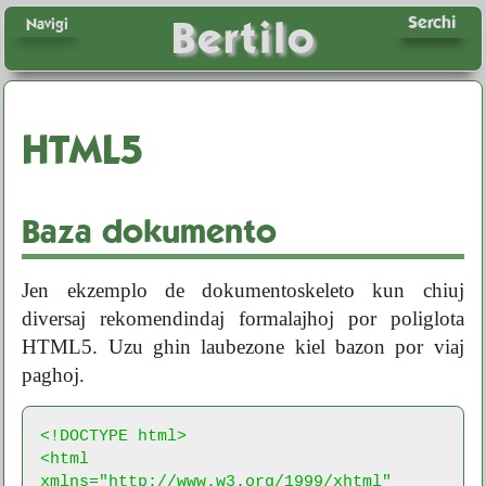
Serchi
Bertilo
Navigi
HTML5
Baza dokumento
Jen ekzemplo de dokumentoskeleto kun chiuj
diversaj rekomendindaj formalajhoj por poliglota
HTML5. Uzu ghin laubezone kiel bazon por viaj
paghoj.
<!DOCTYPE html>

<html 
xmlns="http://www.w3.org/1999/xhtml" 