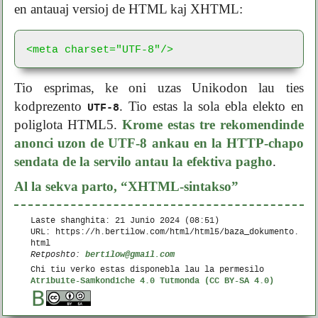
en antauaj versioj de HTML kaj XHTML:
<meta charset="UTF-8"/>
Tio esprimas, ke oni uzas Unikodon lau ties
kodprezento
. Tio estas la sola ebla elekto en
UTF-8
poliglota HTML5.
Krome estas tre rekomendinde
anonci uzon de UTF-8 ankau en la HTTP-chapo
sendata de la servilo antau la efektiva pagho
.
Al la sekva parto, “XHTML-sintakso”
Laste shanghita:
21 Junio 2024 (08:51)
URL: https://h.bertilow.com/html/html5/baza_dokumento.
html
bertilow@gmail.com
Retposhto:
Chi tiu verko estas disponebla lau la permesilo
Atribuite-Samkondiche 4.0 Tutmonda (CC BY-SA 4.0)