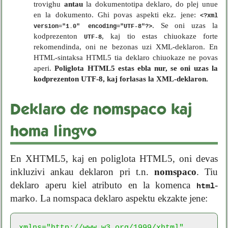
trovighu
antau
la dokumentotipa deklaro, do plej unue
en la dokumento. Ghi povas aspekti ekz. jene:
<?xml
. Se oni uzas la
version="1.0" encoding="UTF-8"?>
kodprezenton
, kaj tio estas chiuokaze forte
UTF-8
rekomendinda, oni ne bezonas uzi XML-deklaron. En
HTML-sintaksa HTML5 tia deklaro chiuokaze ne povas
aperi.
Poliglota HTML5 estas ebla nur, se oni uzas la
kodprezenton UTF-8, kaj forlasas la XML-deklaron.
Deklaro de nomspaco kaj
homa lingvo
En XHTML5, kaj en poliglota HTML5, oni devas
inkluzivi ankau deklaron pri t.n.
nomspaco
. Tiu
deklaro aperu kiel atributo en la komenca
-
html
marko. La nomspaca deklaro aspektu ekzakte jene:
xmlns="http://www.w3.org/1999/xhtml"