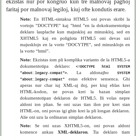
ekzistas nur por kongruo kun tre malnovaj paghoj
faritaj por malnovaj legiloj, kiuj ofte kondutis erare.
Noto:
En HTML-sintaksa HTML5 oni povas skribi la
vortojn ”DOCTYPE” kaj ”html ”en la dokokumentotipa
deklaro lauplache kun majuskloj au minuskloj, sed en
XHTML5 kaj en poliglota HTML5 oni devas uzi
majusklojn en la vorto “DOCYTPE”, sed minusklojn en
la vorto “html”.
Noto:
Ekzistas iom pli komplika varianto de la HTML5-a
dokumentotipa deklaro:
<!DOCTYPE html SYSTEM
. La aldonajho
"about:legacy-compat">
SYSTEM
estas efektive sensenca. Ghi
"about:legacy-compat"
aperas nur char iuj XML-aj iloj, per kiuj eblas krei
HTML-kodon, ne povas krei la bazan simplan
dokumentotipan deklaron de HTML5. Ili volas nepre
aldoni ion plian. Se oni uzas tian ilon por krei sian
HTML-on, oni povas igi ghin krei la pli longan deklaron.
Alie oni uzu la ordinaran simplan deklaron.
Noto:
Se oni uzas XHTML5-on, oni povas aldoni
komence ankau
XML-deklaron
. Tia deklaro tiam