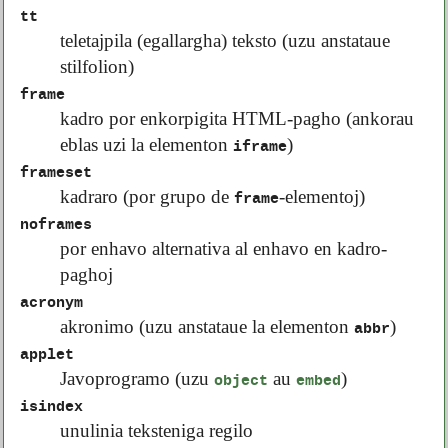
tt
teletajpila (egallargha) teksto (uzu anstataue
stilfolion)
frame
kadro por enkorpigita HTML-pagho (ankorau
eblas uzi la elementon
)
iframe
frameset
kadraro (por grupo de
-elementoj)
frame
noframes
por enhavo alternativa al enhavo en kadro-
paghoj
acronym
akronimo (uzu anstataue la elementon
)
abbr
applet
Javoprogramo (uzu
au
)
object
embed
isindex
unulinia teksteniga regilo