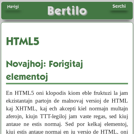
Serchi
Bertilo
Navigi
HTML5
Novajhoj: Forigitaj
elementoj
En HTML5 oni klopodis kiom eble fruktuzi la jam
ekzistantajn partojn de malnovaj versioj de HTML
kaj XHTML, kaj ech akcepti kiel normajn multajn
aferojn, kiujn TTT-legiloj jam vaste regas, sed kiuj
antaue ne estis normaj. Sed por kelkaj elementoj,
kiuj estis antaue normaj en iu versio de HTML, oni