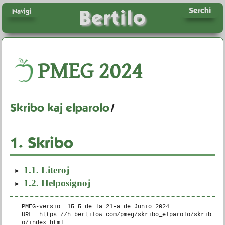
Serchi
Bertilo
Navigi
PMEG
2024
Skribo kaj elparolo
/
1.
Skribo
1.1.
Literoj
1.2.
Helposignoj
PMEG-versio: 15.5 de la
21-a de Junio 2024
URL: https://h.bertilow.com/pmeg/skribo_elparolo/skrib
o/index.html