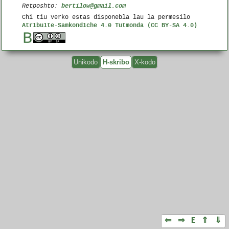
bertilow@gmail.com
Retposhto:
Chi tiu verko estas disponebla lau la permesilo
Atribuite-Samkondiche 4.0 Tutmonda (CC BY-SA 4.0)
Unikodo
H-skribo
X-kodo
⇐
⇒
E
⇑
⇓