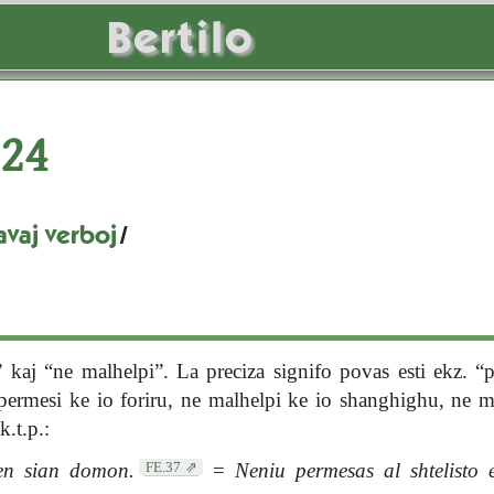
Bertilo
24
avaj verboj
/
 kaj “ne malhelpi”. La preciza signifo povas esti ekz. “
 permesi ke io foriru, ne malhelpi ke io shanghighu, ne m
k.t.p.:
FE.37
n sian domon.
=
Neniu permesas al shtelisto e