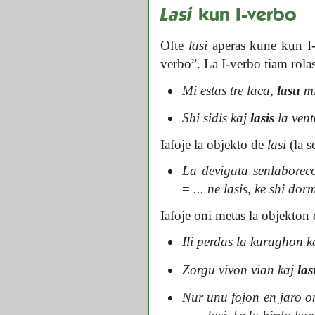
Lasi
kun I-verbo
Ofte
lasi
aperas kune kun I
verbo”. La I-verbo tiam rola
Mi estas tre laca,
lasu
mi
Shi sidis kaj
lasis
la ven
Iafoje la objekto de
lasi
(la s
La devigata senlaboreco
=
... ne lasis, ke shi dor
Iafoje oni metas la objekton
Ili perdas la kuraghon 
Zorgu vivon vian kaj
las
Nur unu fojon en jaro o