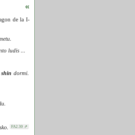
«
agon de la I-
metu.
nto ludis ...
s
shin
dormi.
lu.
FA2.30
sko.