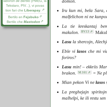
domon.
laboron de Bertilo
(PMEG, la
Tekstaro, PIV...), vi povas
Iru kun mi, bela Sara,
tion fari che
Liberapay
.
malfelichon ni ne kunpo
Bertilo en
Fejsbuko
Bertilo che
Mastodon
La tie kreskantaj be
BV.13
makulon.
Makulo
Lasu
la shercojn, Alechj
Eble vi
lasos
che mi vi
foriros?
Lasu
min! – ekkriis Mar
M.161
brakon.
=
Ne pl
Mian pekon Vi ne
lasos
La preghejajn spirito
malhelpi, ke ili restu sen 