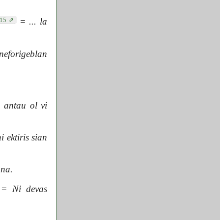
.15
=
... la
eforigeblan
 antau ol vi
 ektiris sian
una.
=
Ni devas