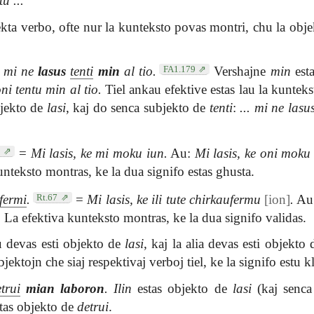
tu ...
kta verbo, ofte nur la kunteksto povas montri, chu la obje
FA1.179
, mi ne
lasus
tenti
min
al tio.
Vershajne
min
esta
oni tentu min al tio.
Tiel ankau efektive estas lau la kunteks
jekto de
lasi
, kaj do senca subjekto de
tenti
:
... mi ne lasu
8
=
Mi lasis, ke mi moku iun.
Au:
Mi lasis, ke oni moku
kunteksto montras, ke la dua signifo estas ghusta.
Rt.67
fermi
.
=
Mi lasis, ke ili tute chirkaufermu
[ion]
.
Au
.
La efektiva kunteksto montras, ke la dua signifo validas.
u devas esti objekto de
lasi
, kaj la alia devas esti objekto 
ktojn che siaj respektivaj verboj tiel, ke la signifo estu kl
trui
mian laboron
.
Ilin
estas objekto de
lasi
(kaj senca
tas objekto de
detrui
.