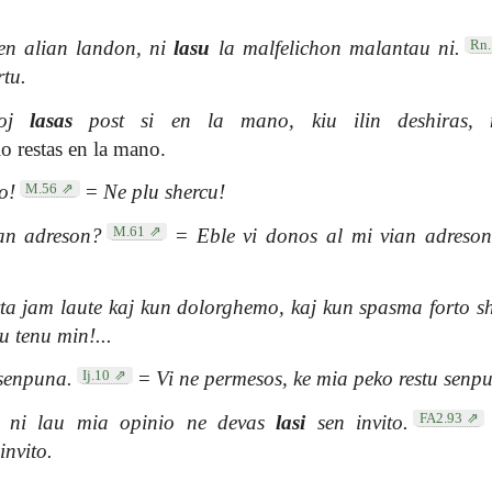
Rn
 en alian landon, ni
lasu
la malfelichon malantau ni.
rtu.
roj
lasas
post si en la mano, kiu ilin deshiras, n
 restas en la mano.
M.56
o!
=
Ne plu shercu!
M.61
an adreson?
=
Eble vi donos al mi vian adreson
ta jam laute kaj kun dolorghemo, kaj kun spasma forto shi
u tenu min!...
Ij.10
senpuna.
=
Vi ne permesos, ke mia peko restu senp
FA2.93
jn ni lau mia opinio ne devas
lasi
sen invito.
invito.