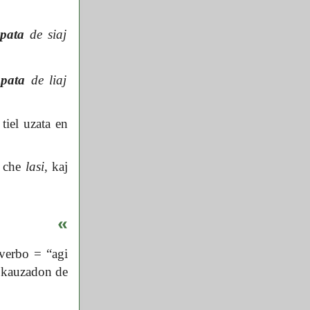
mpata
de siaj
mpata
de liaj
tiel uzata en
r che
lasi
, kaj
«
verbo = “agi
 kauzadon de