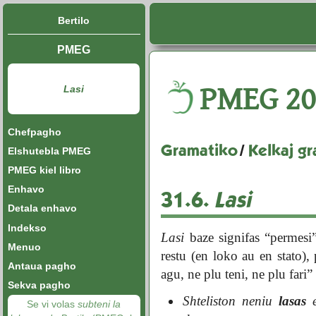
Bertilo
PMEG
PMEG
20
Lasi
Chefpagho
Gramatiko
/
Kelkaj gr
Elshutebla PMEG
PMEG kiel libro
Enhavo
31.6.
Lasi
Detala enhavo
Indekso
Lasi
baze signifas “permesi”
Menuo
restu (en loko au en stato),
Antaua pagho
agu, ne plu teni, ne plu fari” 
Sekva pagho
Shteliston neniu
lasas
e
Se vi volas
subteni la