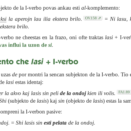
ubjekto de la I-verbo povas ankau esti
al
-komplemento:
OV.158
aksi
la aperojn lau ilia ekstera brilo.
=
Ni lasu, 
ekstera brilo.
verbo ne cheestas en la frazo, oni ofte traktas
lasi
+ I-ver
vas influi la uzon de
si
.
ento che
lasi
+ I-verbo
e uzas
de
por montri la sencan subjekton de la I-verbo. Tio e
 de
lasi
estas identaj:
FA1.89
r la akvo kaj lasis sin peli
de la ondoj
kien ili volis.
Shi
(subjekto de
lasis
) kaj
sin
(objekto de
lasis
) estas la s
kompreni la I-verbon pasive:
ndoj.
=
Shi lasis sin
esti pelata
de la ondoj.