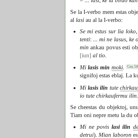
=
... lasi, ke la birdo kan
Se la I-verbo mem estas obje
al
lasi
au al la I-verbo:
Se mi estus sur lia loko
tenti
:
... mi ne lasus, ke 
min
ankau povus esti ob
[iun]
al tio.
Gm.5
Mi
lasis min
moki
.
signifoj estas eblaj. La 
Mi
lasis ilin
tute
chirkau
io tute chirkaufermu ilin
Se cheestas du objektoj, un
Tiam oni nepre metu la du obje
Mi ne povis
lasi ilin
de
detrui
).
Mian laboron
es