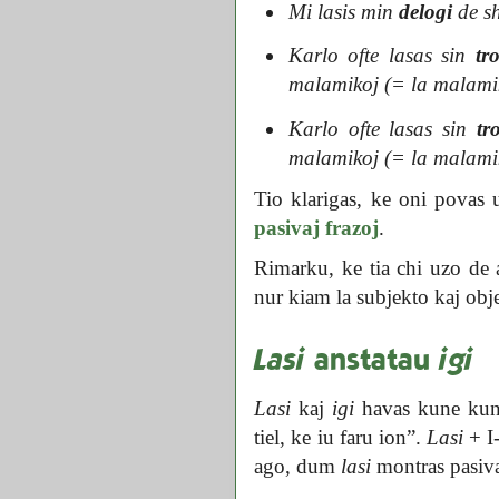
Mi lasis min
delogi
de sh
Karlo ofte lasas sin
tr
malamikoj (= la malamik
Karlo ofte lasas sin
tr
malamikoj (= la malamiko
Tio klarigas, ke oni povas 
pasivaj frazoj
.
Rimarku, ke tia chi uzo de
nur kiam la subjekto kaj ob
Lasi
anstatau
igi
Lasi
kaj
igi
havas kune kun I
tiel, ke iu faru ion”.
Lasi
+ I-
ago, dum
lasi
montras pasiv