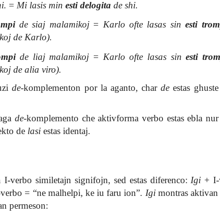
i.
=
Mi lasis min
esti delogita
de shi.
ompi
de siaj malamikoj
=
Karlo ofte lasas sin
esti tro
oj de Karlo).
ompi
de liaj malamikoj
=
Karlo ofte lasas sin
esti tro
j de alia viro).
uzi
de
-komplementon por la aganto, char
de
estas ghuste 
 aga
de
-komplemento che aktivforma verbo estas ebla nu
jekto de
lasi
estas identaj.
-verbo similetajn signifojn, sed estas diferenco:
Igi
+ I-
verbo = “ne malhelpi, ke iu faru ion”.
Igi
montras aktivan
an permeson: