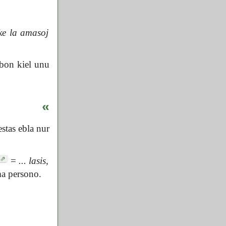
ke la amasoj
bon kiel unu
«
stas ebla nur
=
... lasis,
ama persono.