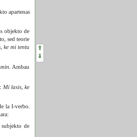
kto apartenas
s objekto de
to, sed teorie
s, ke mi tentu
⇑
⇓
 min.
Ambau
:
Mi lasis, ke
de la I-verbo.
ara:
 subjekto de