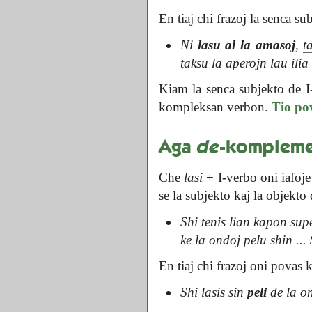
En tiaj chi frazoj la senca s
Ni
lasu al la amasoj
,
t
taksu la aperojn lau ilia 
Kiam la senca subjekto de I-
kompleksan verbon.
Tio po
Aga
de
-komplem
Che
lasi
+ I-verbo oni iafoj
se la subjekto kaj la objekto
Shi tenis lian kapon supe
ke la ondoj pelu shin ...
En tiaj chi frazoj oni povas 
Shi lasis sin
peli
de la o