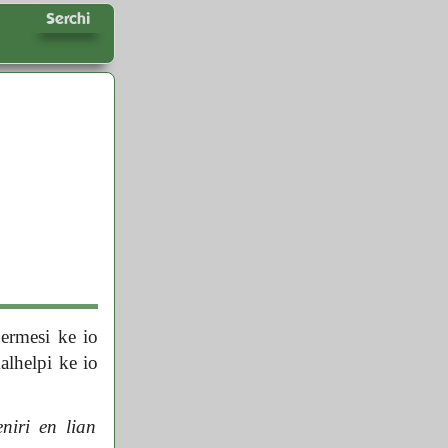
Serchi
permesi ke io
alhelpi ke io
niri en lian