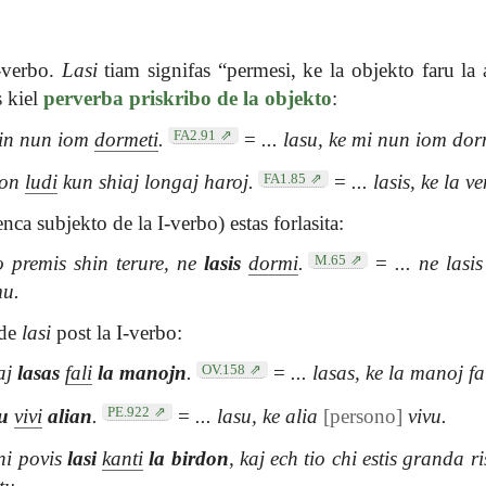
-verbo.
Lasi
tiam signifas “permesi, ke la objekto faru la 
s kiel
perverba priskribo de la objekto
:
FA2.91
n nun iom
dormeti
.
=
... lasu, ke mi nun iom dor
FA1.85
ton
ludi
kun shiaj longaj haroj.
=
... lasis, ke la ve
enca subjekto de la I-verbo) estas forlasita:
M.65
 premis shin terure, ne
lasis
dormi
.
=
... ne lasi
mu.
 de
lasi
post la I-verbo:
OV.158
kaj
lasas
fali
la manojn
.
=
... lasas, ke la manoj fa
PE.922
u
vivi
alian
.
=
... lasu, ke alia
[persono]
vivu.
ni povis
lasi
kanti
la birdon
, kaj ech tio chi estis granda ri