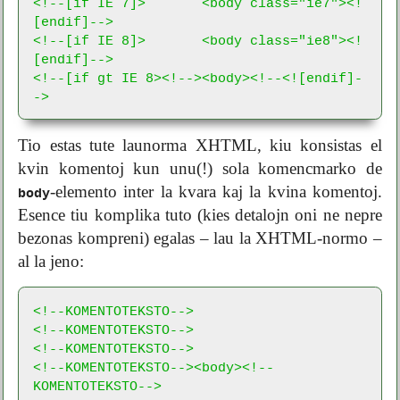
<!--[if IE 7]>       <body class="ie7"><!
[endif]-->

<!--[if IE 8]>       <body class="ie8"><!
[endif]-->

<!--[if gt IE 8><!--><body><!--<![endif]-
->
Tio estas tute launorma XHTML, kiu konsistas el
kvin komentoj kun unu(!) sola komencmarko de
-elemento inter la kvara kaj la kvina komentoj.
body
Esence tiu komplika tuto (kies detalojn oni ne nepre
bezonas kompreni) egalas – lau la XHTML-normo –
al la jeno:
<!--KOMENTOTEKSTO-->

<!--KOMENTOTEKSTO-->

<!--KOMENTOTEKSTO-->

<!--KOMENTOTEKSTO--><body><!--
KOMENTOTEKSTO-->