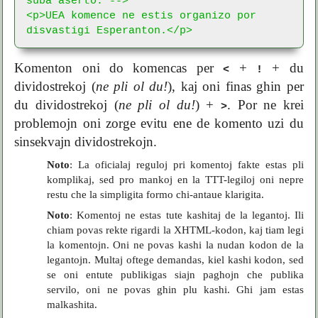
<p>UEA komence ne estis organizo por

disvastigi Esperanton.</p>
Komenton oni do komencas per
+
+ du
<
!
dividostrekoj (
ne pli ol du!
), kaj oni finas ghin per
du dividostrekoj (
ne pli ol du!
) +
. Por ne krei
>
problemojn oni zorge evitu ene de komento uzi du
sinsekvajn dividostrekojn.
Noto
: La oficialaj reguloj pri komentoj fakte estas pli
komplikaj, sed pro mankoj en la TTT-legiloj oni nepre
restu che la simpligita formo chi-antaue klarigita.
Noto
: Komentoj ne estas tute kashitaj de la legantoj. Ili
chiam povas rekte rigardi la XHTML-kodon, kaj tiam legi
la komentojn. Oni ne povas kashi la nudan kodon de la
legantojn. Multaj oftege demandas, kiel kashi kodon, sed
se oni entute publikigas siajn paghojn che publika
servilo, oni ne povas ghin plu kashi. Ghi jam estas
malkashita.