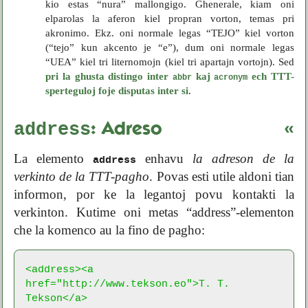
kio estas “nura” mallongigo. Ghenerale, kiam oni
elparolas la aferon kiel propran vorton, temas pri
akronimo. Ekz. oni normale legas “TEJO” kiel vorton
(“tejo” kun akcento je “e”), dum oni normale legas
“UEA” kiel tri liternomojn (kiel tri apartajn vortojn). Sed
pri la ghusta distingo inter
kaj
ech TTT-
abbr
acronym
sperteguloj foje disputas inter si
.
address
«
: Adreso
La elemento
enhavu
la adreson de la
address
verkinto de la TTT-pagho
. Povas esti utile aldoni tian
informon, por ke la legantoj povu kontakti la
verkinton. Kutime oni metas “address”-elementon
che la komenco au la fino de pagho:
<address><a 
href="http://www.tekson.eo">T. T. 
Tekson</a>
