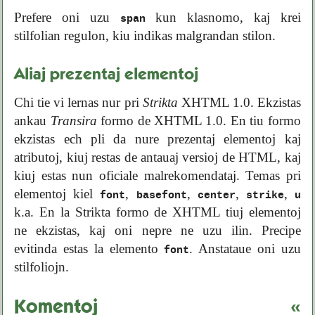
Prefere oni uzu
kun klasnomo, kaj krei
span
stilfolian regulon, kiu indikas malgrandan stilon.
Aliaj prezentaj elementoj
Chi tie vi lernas nur pri
Strikta
XHTML 1.0. Ekzistas
ankau
Transira
formo de XHTML 1.0. En tiu formo
ekzistas ech pli da nure prezentaj elementoj kaj
atributoj, kiuj restas de antauaj versioj de HTML, kaj
kiuj estas nun oficiale malrekomendataj. Temas pri
elementoj kiel
,
,
,
,
font
basefont
center
strike
u
k.a. En la Strikta formo de XHTML tiuj elementoj
ne ekzistas, kaj oni nepre ne uzu ilin. Precipe
evitinda estas la elemento
. Anstataue oni uzu
font
stilfoliojn.
Komentoj
«