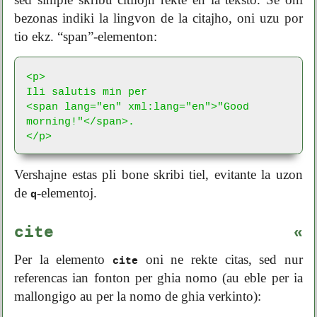
bezonas indiki la lingvon de la citajho, oni uzu por
tio ekz. “span”-elementon:
<p>

Ili salutis min per

<span lang="en" xml:lang="en">"Good 
morning!"</span>.

</p>
Vershajne estas pli bone skribi tiel, evitante la uzon
de
-elementoj.
q
cite
«
Per la elemento
oni ne rekte citas, sed nur
cite
referencas ian fonton per ghia nomo (au eble per ia
mallongigo au per la nomo de ghia verkinto):