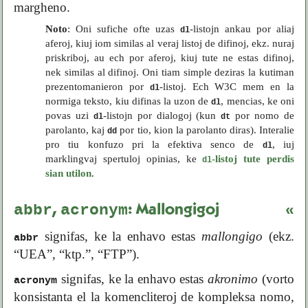
margheno.
Noto
: Oni sufiche ofte uzas
-listojn ankau por aliaj
dl
aferoj, kiuj iom similas al veraj listoj de difinoj, ekz. nuraj
priskriboj, au ech por aferoj, kiuj tute ne estas difinoj,
nek similas al difinoj. Oni tiam simple deziras la kutiman
prezentomanieron por
-listoj. Ech W3C mem en la
dl
normiga teksto, kiu difinas la uzon de
, mencias, ke oni
dl
povas uzi
-listojn por dialogoj (kun
por nomo de
dl
dt
parolanto, kaj
por tio, kion la parolanto diras). Interalie
dd
pro tiu konfuzo pri la efektiva senco de
, iuj
dl
marklingvaj spertuloj opinias, ke
-listoj tute perdis
dl
sian utilon
.
abbr
acronym
,
: Mallongigoj
«
signifas, ke la enhavo estas
mallongigo
(ekz.
abbr
“UEA”, “ktp.”, “FTP”).
signifas, ke la enhavo estas
akronimo
(vorto
acronym
konsistanta el la komencliteroj de kompleksa nomo,