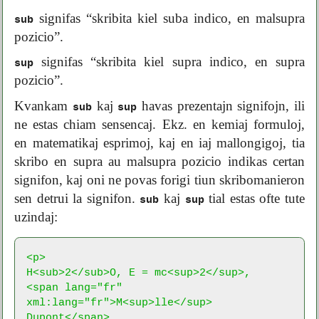
signifas “skribita kiel suba indico, en malsupra
sub
pozicio”.
signifas “skribita kiel supra indico, en supra
sup
pozicio”.
Kvankam
kaj
havas prezentajn signifojn, ili
sub
sup
ne estas chiam sensencaj. Ekz. en kemiaj formuloj,
en matematikaj esprimoj, kaj en iaj mallongigoj, tia
skribo en supra au malsupra pozicio indikas certan
signifon, kaj oni ne povas forigi tiun skribomanieron
sen detrui la signifon.
kaj
tial estas ofte tute
sub
sup
uzindaj:
<p>

H<sub>2</sub>O, E = mc<sup>2</sup>, 

<span lang="fr" 
xml:lang="fr">M<sup>lle</sup> 
Dupont</span>.
