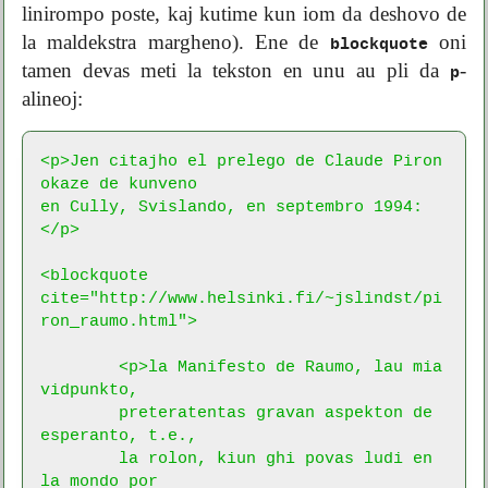
linirompo poste, kaj kutime kun iom da deshovo de
la maldekstra margheno). Ene de
oni
blockquote
tamen devas meti la tekston en unu au pli da
-
p
alineoj:
<p>Jen citajho el prelego de Claude Piron 
okaze de kunveno

en Cully, Svislando, en septembro 1994:
</p>

<blockquote

cite="http://www.helsinki.fi/~jslindst/pi
ron_raumo.html">

	<p>la Manifesto de Raumo, lau mia 
vidpunkto,

	preteratentas gravan aspekton de 
esperanto, t.e.,

	la rolon, kiun ghi povas ludi en 
la mondo por
