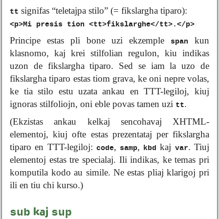
signifas “teletajpa stilo” (= fikslargha tiparo):
tt
<p>Mi presis tion <tt>fikslarghe</tt>.</p>
Principe estas pli bone uzi ekzemple
kun
span
klasnomo, kaj krei stilfolian regulon, kiu indikas
uzon de fikslargha tiparo. Sed se iam la uzo de
fikslargha tiparo estas tiom grava, ke oni nepre volas,
ke tia stilo estu uzata ankau en TTT-legiloj, kiuj
ignoras stilfoliojn, oni eble povas tamen uzi
.
tt
(Ekzistas ankau kelkaj sencohavaj XHTML-
elementoj, kiuj ofte estas prezentataj per fikslargha
tiparo en TTT-legiloj:
,
,
kaj
. Tiuj
code
samp
kbd
var
elementoj estas tre specialaj. Ili indikas, ke temas pri
komputila kodo au simile. Ne estas pliaj klarigoj pri
ili en tiu chi kurso.)
sub
sup
kaj