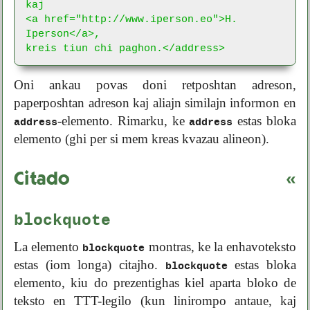
kaj

<a href="http://www.iperson.eo">H. 
Iperson</a>,

kreis tiun chi paghon.</address>
Oni ankau povas doni retposhtan adreson,
paperposhtan adreson kaj aliajn similajn informon en
-elemento. Rimarku, ke
estas bloka
address
address
elemento (ghi per si mem kreas kvazau alineon).
Citado
«
blockquote
La elemento
montras, ke la enhavoteksto
blockquote
estas (iom longa) citajho.
estas bloka
blockquote
elemento, kiu do prezentighas kiel aparta bloko de
teksto en TTT-legilo (kun linirompo antaue, kaj