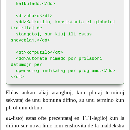
  kalkulado.</dd>

  <dt>abako</dt>

  <dd>Kalkulilo, konsistanta el globetoj 
trairitaj de

  stangetoj, sur kiuj ili estas 
shoveblaj.</dd>

  <dt>komputilo</dt>

  <dd>Automata rimedo por prilabori 
datumojn per

  operacioj indikataj per programo.</dd>

</dl>
Eblas ankau aliaj aranghoj, kun pluraj terminoj
sekvataj de unu komuna difino, au unu termino kun
pli ol unu difino.
-listoj estas ofte prezentataj en TTT-legiloj kun la
dl
difino sur nova linio iom enshovita de la maldekstra