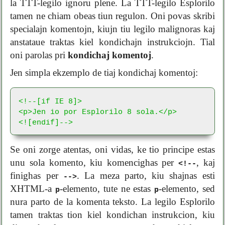
la TTT-legilo ignoru plene. La TTT-legilo Esplorilo
tamen ne chiam obeas tiun regulon. Oni povas skribi
specialajn komentojn, kiujn tiu legilo malignoras kaj
anstataue traktas kiel kondichajn instrukciojn. Tial
oni parolas pri
kondichaj komentoj
.
Jen simpla ekzemplo de tiaj kondichaj komentoj:
<!--[if IE 8]>

<p>Jen io por Esplorilo 8 sola.</p>

<![endif]-->
Se oni zorge atentas, oni vidas, ke tio principe estas
unu sola komento, kiu komencighas per
, kaj
<!--
finighas per
. La meza parto, kiu shajnas esti
-->
XHTML-a
-elemento, tute ne estas
-elemento, sed
p
p
nura parto de la komenta teksto. La legilo Esplorilo
tamen traktas tion kiel kondichan instrukcion, kiu