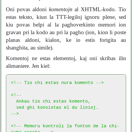
Oni povas aldoni
komentojn
al XHTML-kodo. Tio
estas teksto, kiun la TTT-legiloj ignoru plene, sed
kiu povas helpi al la paghoverkinto memori ion
gravan pri la kodo au pri la pagho (ion, kion li poste
planas aldoni, kialon, ke io estis forigita au
shanghita, au simile).
Komentoj ne estas elementoj, kaj oni skribas ilin
alimaniere. Jen kiel:
<!-- Tio chi estas nura komento -->

<!--

  Ankau tio chi estas komento,

  sed ghi konsistas el du linioj.

-->

<!-- Memoru kontroli la fonton de la chi-
suba aserto. -->
