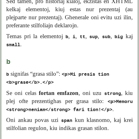
Sed tamen, pro historiaj kialoj, ekzistas en XHTML
kelkaj elementoj, kiuj estas nur prezentaj (au
plejparte nur prezentaj). Ghenerale oni evitu uzi ilin,
preferante stilfoliajn deklarojn.
Temas pri la elementoj
,
,
,
,
,
kaj
b
i
tt
sup
sub
big
.
small
b
signifas “grasa stilo”:
b
<p>Mi presis tion
<b>grase</b>.</p>
Se oni celas
fortan emfazon
, oni uzu
, kiu
strong
plej ofte prezentighas per grasa stilo:
<p>Memoru
.
<strong>neniam</strong> fari tion!</p>
Oni ankau povas uzi
kun klasnomo, kaj krei
span
stilfolian regulon, kiu indikas grasan stilon.