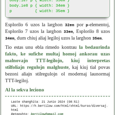
body.ie8 p { width: 34em }

p          { width: 35em }
Esplorilo 6 uzos la larghon
por
-elementoj,
32em
p
Esplorilo 7 uzos la larghon
, Esplorilo 8 uzos
33em
, dum chiuj aliaj legiloj uzos la larghon
.
34em
35em
Tio estas unu ebla rimedo kontrau
la bedaurinda
fakto, ke sufiche multaj homoj ankorau uzas
malnovajn TTT-legilojn, kiuj interpretas
stilfoliajn regulojn malghuste
, kaj kiuj tial povas
bezoni aliajn stilregulojn ol modernaj launormaj
TTT-legiloj.
Al la sekva leciono
Laste shanghita:
21 Junio 2024 (08:51)
URL: https://h.bertilow.com/html/xhtml/kurso/diversaj.
html
bertilow@gmail.com
Retposhto: