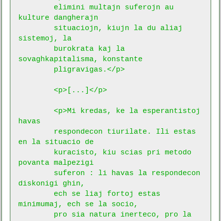
	elimini multajn suferojn au 
kulture dangherajn

	situaciojn, kiujn la du aliaj 
sistemoj, la

	burokrata kaj la 
sovaghkapitalisma, konstante

	pligravigas.</p>

	<p>[...]</p>

	<p>Mi kredas, ke la esperantistoj 
havas

	respondecon tiurilate. Ili estas 
en la situacio de

	kuracisto, kiu scias pri metodo 
povanta malpezigi

	suferon : li havas la respondecon 
diskonigi ghin,

	ech se liaj fortoj estas 
minimumaj, ech se la socio,

	pro sia natura inerteco, pro la 