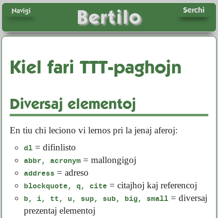
Serchi
Bertilo
Navigi
Kiel fari TTT-paghojn
Diversaj elementoj
En tiu chi leciono vi lernos pri la jenaj aferoj:
= difinlisto
dl
= mallongigoj
abbr, acronym
= adreso
address
= citajhoj kaj referencoj
blockquote, q, cite
= diversaj
b, i, tt, u, sup, sub, big, small
prezentaj elementoj