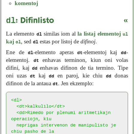
komentoj
dl
«
: Difinlisto
La elemento
similas iom al
la listaj elementoj
dl
ul
kaj
, sed
estas por listoj de
difinoj
.
ol
dl
Ene de
-elemento aperas
-elementoj kaj
-
dl
dt
dd
elementoj.
enhavas terminon, kiun oni volas
dt
difini, kaj
enhavas difinon de tia termino. Tipe
dd
oni uzas
kaj
en paroj, kie chiu
donas
dt
dd
dd
difinon de la antaua
. Jen ekzemplo:
dt
<dl>

  <dt>kalkulilo</dt>

  <dd>Rimedo por plenumi aritmetikajn 
operaciojn, kiu

  neprigas intervenon de manipulisto je 
chiu pasho de la
