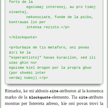
forto de la

	egoismaj interesoj, au pro timoj 
vivantaj,

	nekonsciate, funde de la psiko, 
kontrauas lin per

	intensa rezisto.</p>

</blockquote>

<p>Surbaze de tiu metaforo, oni povas 
diri ke la

"esperantistoj" havas kuracilon, sed ili 
uzas ghin nur

egoisme kiel drogon por la propra ghuo 
(por shvebi inter

verdaj nuboj).</p>
Rimarku, ke mi aldonis
-atributon al la komenca
cite
marko de la
-elemento. Tia
-atributo
blockquote
cite
montras per Interreta adreso, kie oni povas trovi la