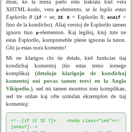
diras, ke la meza parto estu traktata kiel vera
XHTML-kodo, vera
-elemento,
se la legilo estas
p
Esplorilo 8
(
= se;
= Esplorilo 8;
=
if
IE 8
endif
fino de la kondicho). Aliaj versioj de Esplorilo tamen
ignoru tiun
-elementon. Kaj legiloj, kiuj tute ne
p
estas Esplorilo, kompreneble plene ignoras la tuton.
Ghi ja estas nura komento!
Mi ne klarigos chi tie detale, kiel funkcias tiaj
kondichaj komentoj (tio estas temo iomege
komplika) (
detalajn klarigojn de kondichaj
komentoj oni povas tamen trovi en la Angla
Vikipedio.
), sed mi tamen montros iom komplikan,
sed tre utilan kaj ofte uzindan ekzemplon de tiaj
komentoj:
<!--[if lt IE 7]>    <body class="ie6"><!
[endif]-->
