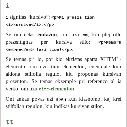
i
signifas “kursivo”:
i
<p>Mi presis tion
<i>kursive</i>.</p>
Se oni celas
emfazon
, oni uzu
, kiu plej ofte
em
prezentighas per kursiva stilo:
<p>Memoru
.
<em>ne</em> fari tion!</p>
Se temas pri io, por kio ekzistas aparta XHTML-
elemento, oni uzu tiun elementon, eventuale kun
aldona stilfolia regulo, kiu proponas kursivan
prezenton. Se temas ekzemple pri referenco al ia
verko, oni uzu
-elementon
.
cite
Oni ankau povas uzi
kun klasnomo, kaj krei
span
stilfolian regulon, kiu indikas kursivan stilon.
tt