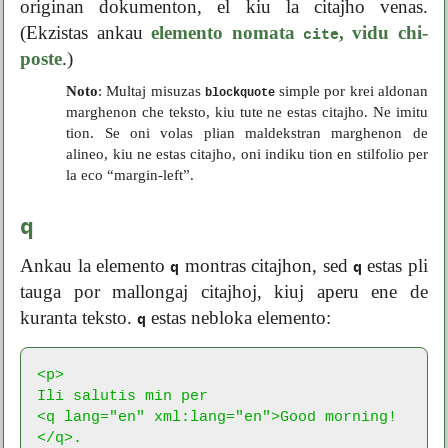
originan dokumenton, el kiu la citajho venas.
(Ekzistas ankau
elemento nomata
, vidu chi-
cite
poste
.)
Noto
: Multaj misuzas
simple por krei aldonan
blockquote
marghenon che teksto, kiu tute ne estas citajho. Ne imitu
tion. Se oni volas plian maldekstran marghenon de
alineo, kiu ne estas citajho, oni indiku tion en stilfolio per
la eco “margin-left”.
q
Ankau la elemento
montras citajhon, sed
estas pli
q
q
tauga por mallongaj citajhoj, kiuj aperu ene de
kuranta teksto.
estas nebloka elemento:
q
<p>

Ili salutis min per

<q lang="en" xml:lang="en">Good morning!
</q>.
