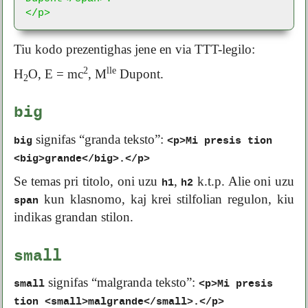
</p>
Tiu kodo prezentighas jene en via TTT-legilo:
2
lle
H
O, E = mc
,
M
Dupont
.
2
big
signifas “granda teksto”:
big
<p>Mi presis tion
<big>grande</big>.</p>
Se temas pri titolo, oni uzu
,
k.t.p. Alie oni uzu
h1
h2
kun klasnomo, kaj krei stilfolian regulon, kiu
span
indikas grandan stilon.
small
signifas “malgranda teksto”:
small
<p>Mi presis
tion <small>malgrande</small>.</p>