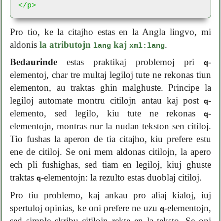
</p>
Pro tio, ke la citajho estas en la Angla lingvo, mi
aldonis
la atributojn
kaj
.
lang
xml:lang
Bedaurinde
estas praktikaj problemoj pri
-
q
elementoj, char tre multaj legiloj tute ne rekonas tiun
elementon, au traktas ghin malghuste. Principe la
legiloj automate montru citilojn antau kaj post
-
q
elemento, sed legilo, kiu tute ne rekonas
-
q
elementojn, montras nur la nudan tekston sen citiloj.
Tio fushas la aperon de tia citajho, kiu prefere estu
ene de citiloj. Se oni mem aldonas citilojn, la apero
ech pli fushighas, sed tiam en legiloj, kiuj ghuste
traktas
-elementojn: la rezulto estas duoblaj citiloj.
q
Pro tiu problemo, kaj ankau pro aliaj kialoj, iuj
spertuloj opinias, ke oni prefere ne uzu
-elementojn,
q
sed simple skribu citilojn rekte en la teksto. Se oni