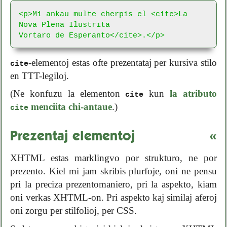
<p>Mi ankau multe cherpis el <cite>La 
Nova Plena Ilustrita

Vortaro de Esperanto</cite>.</p>
-elementoj estas ofte prezentataj per kursiva stilo
cite
en TTT-legiloj.
(Ne konfuzu la elementon
kun
la atributo
cite
menciita chi-antaue
.)
cite
Prezentaj elementoj
«
XHTML estas marklingvo por strukturo, ne por
prezento. Kiel mi jam skribis plurfoje, oni ne pensu
pri la preciza prezentomaniero, pri la aspekto, kiam
oni verkas XHTML-on. Pri aspekto kaj similaj aferoj
oni zorgu per stilfolioj, per CSS.