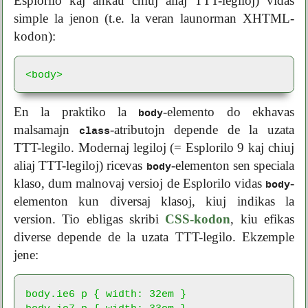
Esplorilo kaj ankau chiuj aliaj TTT-legiloj) vidas
simple la jenon (t.e. la veran launorman XHTML-
kodon):
<body>
En la praktiko la
-elemento do ekhavas
body
malsamajn
-atributojn depende de la uzata
class
TTT-legilo. Modernaj legiloj (= Esplorilo 9 kaj chiuj
aliaj TTT-legiloj) ricevas
-elementon sen speciala
body
klaso, dum malnovaj versioj de Esplorilo vidas
-
body
elementon kun diversaj klasoj, kiuj indikas la
version. Tio ebligas skribi
CSS-kodon
, kiu efikas
diverse depende de la uzata TTT-legilo. Ekzemple
jene:
body.ie6 p { width: 32em }

body.ie7 p { width: 33em }
