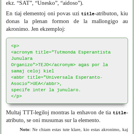
ekz. “SAT”, “Unesko”, “aidoso”).
En tiaj elementoj oni povas uzi
-atributon, kiu
title
donas la plenan formon de la mallongigo au
akronimo. Jen ekzemploj:
<p>

<acronym title="Tutmonda Esperantista 
Junulara

Organizo">TEJO</acronym> agas por la 
samaj celoj kiel

<abbr title="Universala Esperanto-
Asocio">UEA</abbr>,

specife inter la junularo.

</p>
Multaj TTT-legiloj montras la enhavon de tia
-
title
atributo, se oni musumas sur la elemento.
Noto
: Ne chiam estas tute klare, kio estas akronimo, kaj