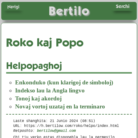
Serchi
Bertilo
Navigi
Roko kaj Popo
Helpopaghoj
Enkonduko (kun klarigoj de simboloj)
Indekso lau la Angla lingvo
Tonoj kaj akordoj
Novaj vortoj uzataj en la terminaro
Laste shanghita:
21 Junio 2024 (08:51)
URL: https://h.bertilow.com/roko/helpo/index.html
bertilow@gmail.com
Retposhto:
Chi tiu verko estas disponebla lau la permesilo