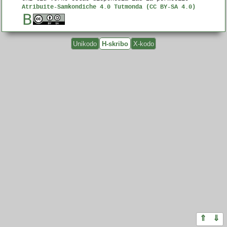
Atribuite-Samkondiche 4.0 Tutmonda (CC BY-SA 4.0)
Unikodo
H-skribo
X-kodo
⇑
⇓