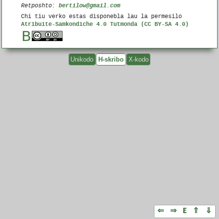
bertilow@gmail.com
Retposhto:
Chi tiu verko estas disponebla lau la permesilo
Atribuite-Samkondiche 4.0 Tutmonda (CC BY-SA 4.0)
Unikodo
H-skribo
X-kodo
⇐
⇒
E
⇑
⇓