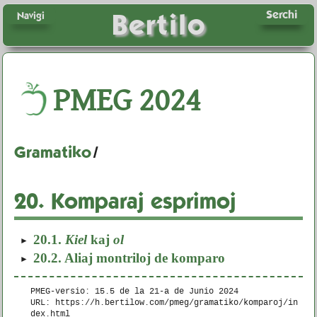
Serchi
Bertilo
Navigi
PMEG
2024
Gramatiko
/
20.
Komparaj esprimoj
20.1.
Kiel
kaj
ol
20.2.
Aliaj montriloj de komparo
PMEG-versio: 15.5 de la
21-a de Junio 2024
URL: https://h.bertilow.com/pmeg/gramatiko/komparoj/in
dex.html