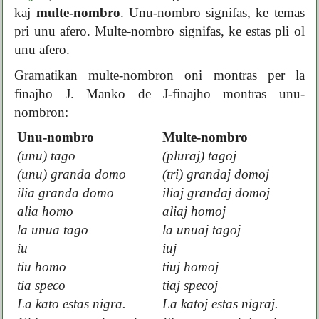
kaj
multe-nombro
. Unu-nombro signifas, ke temas
pri unu afero. Multe-nombro signifas, ke estas pli ol
unu afero.
Gramatikan multe-nombron oni montras per la
finajho J. Manko de J-finajho montras unu-
nombron:
Unu-nombro
Multe-nombro
(unu) tago
(pluraj) tagoj
(unu) granda domo
(tri) grandaj domoj
ilia granda domo
iliaj grandaj domoj
alia homo
aliaj homoj
la unua tago
la unuaj tagoj
iu
iuj
tiu homo
tiuj homoj
tia speco
tiaj specoj
La kato estas nigra.
La katoj estas nigraj.