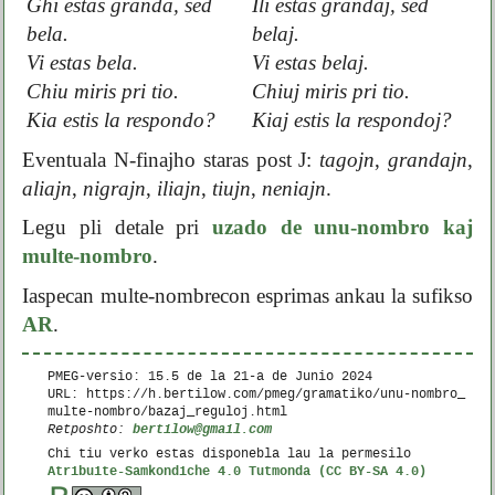
Ghi estas granda, sed
Ili estas grandaj, sed
bela.
belaj.
Vi estas bela.
Vi estas belaj.
Chiu miris pri tio.
Chiuj miris pri tio.
Kia estis la respondo?
Kiaj estis la respondoj?
Eventuala N-finajho staras post J:
tagojn
,
grandajn
,
aliajn
,
nigrajn
,
iliajn
,
tiujn
,
neniajn
.
Legu pli detale pri
uzado de unu-nombro kaj
multe-nombro
.
Iaspecan multe-nombrecon esprimas ankau la sufikso
AR
.
PMEG-versio: 15.5 de la
21-a de Junio 2024
URL: https://h.bertilow.com/pmeg/gramatiko/unu-nombro_
multe-nombro/bazaj_reguloj.html
bertilow@gmail.com
Retposhto:
Chi tiu verko estas disponebla lau la permesilo
Atribuite-Samkondiche 4.0 Tutmonda (CC BY-SA 4.0)