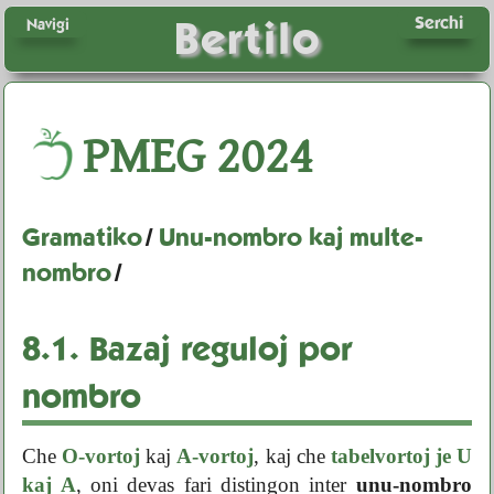
Serchi
Bertilo
Navigi
PMEG
2024
Gramatiko
/
Unu-nombro kaj multe-
nombro
/
8.1.
Bazaj reguloj por
nombro
Che
O-vortoj
kaj
A-vortoj
, kaj che
tabelvortoj je U
kaj A
, oni devas fari distingon inter
unu-nombro